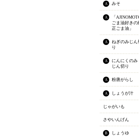
みそ
A
「AJINOMOTO
A
ごま油好きの
正ごま油」
ねぎのみじん
A
り
にんにくのみ
A
じん切り
粉唐がらし
A
しょうが汁
A
じゃがいも
さやいんげん
しょうゆ
B