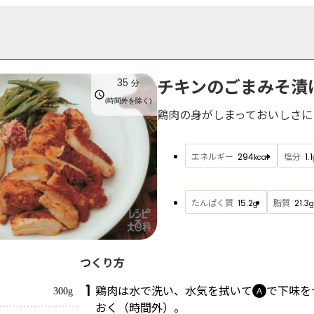
チキンのごまみそ漬
35
分
(時間外を除く)
鶏肉の身がしまっておいしさに
エネルギー
塩分
294
1.1
kcal
たんぱく質
脂質
15.2
21.3
g
g
つくり方
1
鶏肉は水で洗い、水気を拭いて
で下味を
Ａ
300g
おく（時間外）。