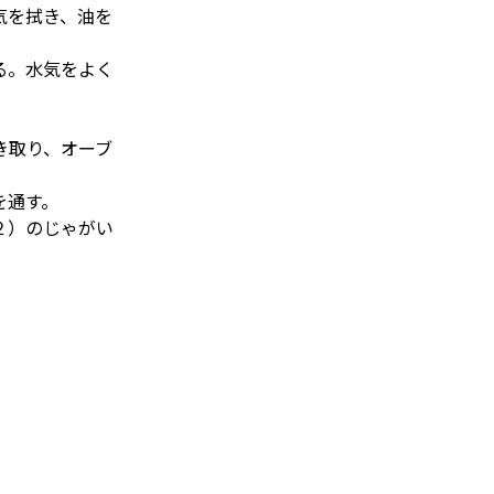
気を拭き、油を
る。水気をよく
き取り、オーブ
を通す。
２）のじゃがい