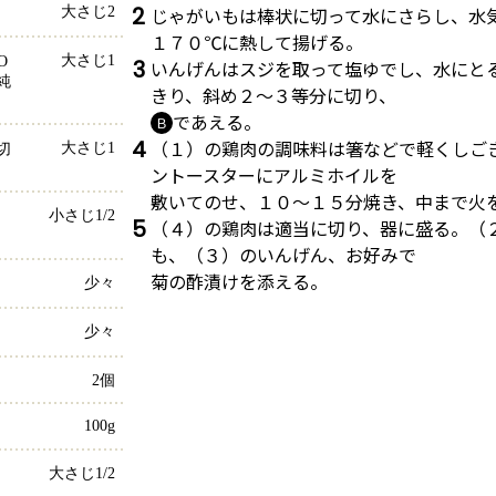
2
じゃがいもは棒状に切って水にさらし、水
大さじ2
１７０℃に熱して揚げる。
大さじ1
 
3
いんげんはスジを取って塩ゆでし、水にと
純
きり、斜め２～３等分に切り、
であえる。
Ｂ
4
（１）の鶏肉の調味料は箸などで軽くしご
大さじ1
切
ントースターにアルミホイルを
敷いてのせ、１０～１５分焼き、中まで火
小さじ1/2
5
（４）の鶏肉は適当に切り、器に盛る。（
も、（３）のいんげん、お好みで
菊の酢漬けを添える。
少々
少々
2個
100g
大さじ1/2