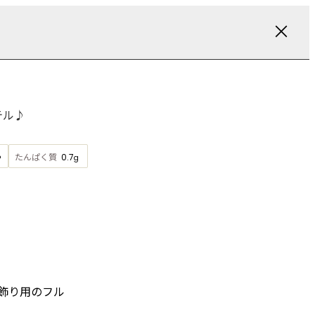
テル♪
たんぱく質
0.7
g
飾り用のフル