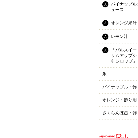
パイナップル
A
ュース
オレンジ果汁
A
レモン汁
A
「パルスイー
A
リムアップシ
® シロップ」
氷
パイナップル・飾
オレンジ・飾り用
さくらんぼ缶・飾