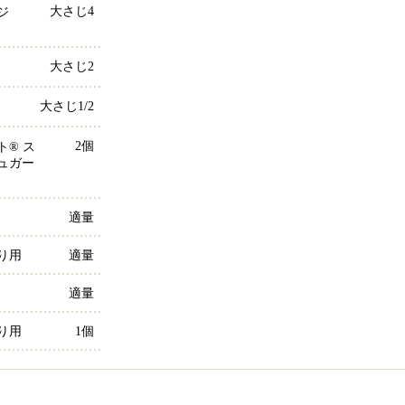
大さじ4
ジ
大さじ2
大さじ1/2
2個
ト® ス
ュガー
適量
り用
適量
適量
り用
1個