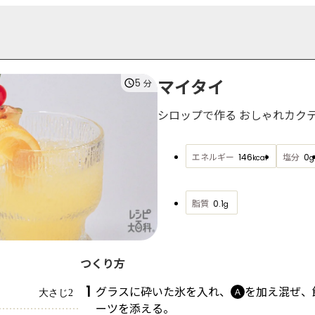
マイタイ
5
分
シロップで作る おしゃれカク
エネルギー
塩分
146
0
kcal
g
脂質
0.1
g
つくり方
1
グラスに砕いた氷を入れ、
を加え混ぜ、
Ａ
大さじ2
ーツを添える。