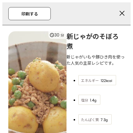
印刷する
新じゃがのそぼろ
30
分
煮
新じゃがいもや豚ひき肉を使っ
た人気の主菜レシピです。
エネルギー
122
kcal
塩分
1.4
g
たんぱく質
7.3
g