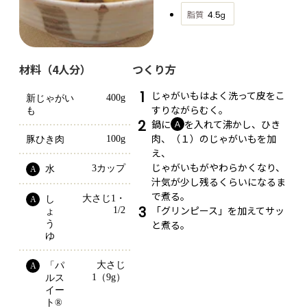
脂質
4.5
g
材料（4人分）
つくり方
1
じゃがいもはよく洗って皮をこ
400g
新じゃがい
すりながらむく。
も
2
鍋に
を入れて沸かし、ひき
Ａ
肉、（１）のじゃがいもを加
100g
豚ひき肉
え、
じゃがいもがやわらかくなり、
3カップ
水
A
汁気が少し残るくらいになるま
で煮る。
大さじ1・
し
A
3
「グリンピース」を加えてサッ
1/2
ょ
と煮る。
う
ゆ
大さじ
「パ
A
1（9g）
ルス
イー
ト® 