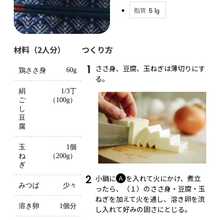
脂質
5.1
g
材料（2人分）
つくり方
1
ささ身、豆腐、玉ねぎは薄切りにす
60g
鶏ささ身
る。
絹
1/3丁
ご
（100g）
し
豆
腐
玉
1個
ね
（200g）
ぎ
2
小鍋に
を入れて火にかけ、煮立
Ａ
みつば
少々
ったら、（１）のささ身・豆腐・玉
ねぎを加えて火を通し、溶き卵を流
溶き卵
1個分
し入れて好みの固さにとじる。