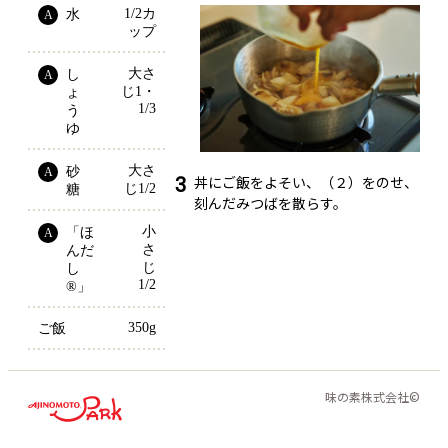
1/2カ
水
A
ップ
大さ
し
A
じ1・
ょ
1/3
う
ゆ
大さ
砂
A
3
丼にご飯をよそい、（２）をのせ、
じ1/2
糖
刻んだみつばを散らす。
小
「ほ
A
さ
んだ
じ
し
1/2
®」
350g
ご飯
味の素株式会社©