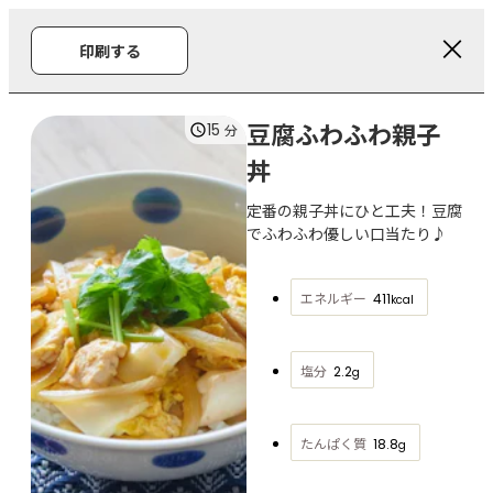
印刷する
豆腐ふわふわ親子
15
分
丼
定番の親子丼にひと工夫！豆腐
でふわふわ優しい口当たり♪
エネルギー
411
kcal
塩分
2.2
g
たんぱく質
18.8
g