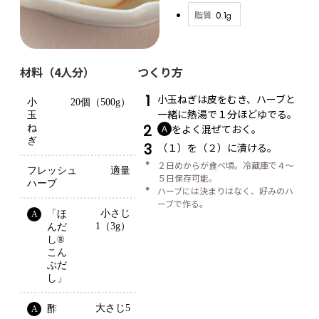
脂質
0.1
g
材料（4人分）
つくり方
1
小玉ねぎは皮をむき、ハーブと
小
20個（500g）
一緒に熱湯で１分ほどゆでる。
玉
2
をよく混ぜておく。
ね
Ａ
ぎ
3
（１）を（２）に漬ける。
＊
２日めからが食べ頃。冷蔵庫で４～
フレッシュ
適量
５日保存可能。
ハーブ
＊
ハーブには決まりはなく、好みのハ
ーブで作る。
小さじ
「ほ
A
1（3g）
んだ
し® 
こん
ぶだ
し」
大さじ5
酢
A