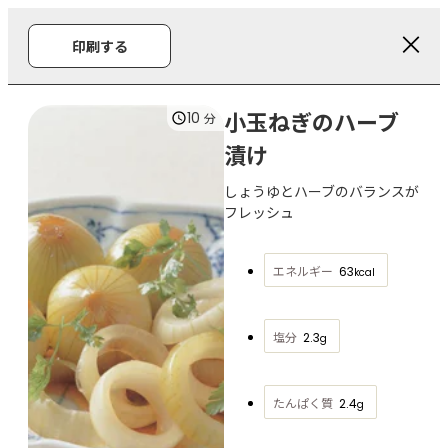
印刷する
小玉ねぎのハーブ
10
分
漬け
しょうゆとハーブのバランスが
フレッシュ
エネルギー
63
kcal
塩分
2.3
g
たんぱく質
2.4
g