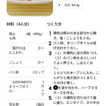
脂質
64.3
g
材料（4人分）
つくり方
1
鶏肉は厚みのある部分から開
鶏も
4枚（800g）
き、塩・こしょうをふる。
も肉
2
パン粉、オリーブオイルは混
ぜ合わせておく。
「瀬戸のほ
少々
3
（１）の鶏肉に溶き卵をつけ、
んじお®」
（２）のパン粉をまぶしつけ
てよく押さえ、しばらくお
こしょう
少々
く。
１８０℃のオーブンに入れ、こ
パン粉
2カップ
んがりと焼き目がつくまで１
1
５分ほど焼く。
「AJINOMOTO 
カ
オリーブオイ
4
を混ぜ合わせ、ハーブマヨ
Ａ
ッ
ル」
ネーズを作る。
プ
5
（３）の鶏肉を切り分けて器
に盛り、エンダイブ、タテ半分
溶き卵
1個分