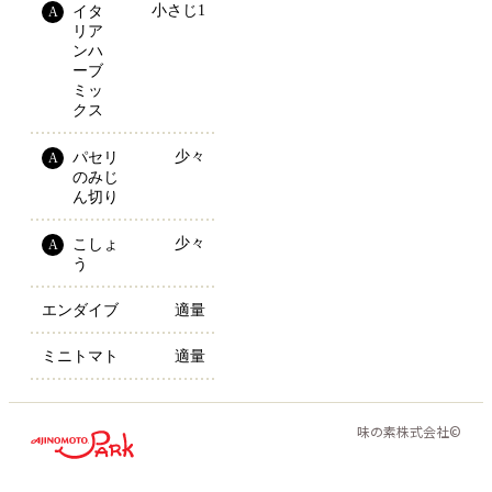
小さじ1
イタ
A
リア
ンハ
ーブ
ミッ
クス
少々
パセリ
A
のみじ
ん切り
少々
こしょ
A
う
エンダイブ
適量
ミニトマト
適量
味の素株式会社©