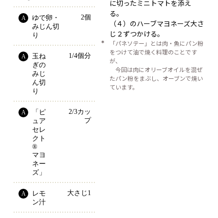
に切ったミニトマトを添え
る。
2個
ゆで卵・
A
（４）のハーブマヨネーズ大さ
みじん切
じ２ずつかける。
り
＊
「パネソテー」とは肉・魚にパン粉
をつけて油で焼く料理のことです
1/4個分
玉ね
A
が、
ぎの
今回は肉にオリーブオイルを混ぜ
みじ
たパン粉をまぶし、オーブンで焼い
ん切
ています。
り
2/3カッ
「ピ
A
プ
ュア
セレ
クト
® 
マヨ
ネー
ズ」
大さじ1
レモ
A
ン汁