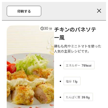
印刷する
チキンのパネソテ
30
分
ー風
鶏もも肉やミニトマトを使った
人気の主菜レシピです。
エネルギー
791
kcal
塩分
1.1
g
たんぱく質
39.6
g