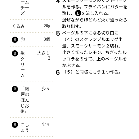
4
スモークサーモンのサンドベーグ
ーム
ルを作る。フライパンにバターを
チー
熱し、
を流し入れる。
Ｂ
ズ
混ぜながらほどんど火が通ったら
取り出す。
20g
くるみ
5
ベーグルの下になる切り口に
（４）のスクランブルエッグ半
3個
卵
B
量、スモークサーモン２切れ、
小さく切ったレモン、ちぎったル
大さじ
生
B
ッコラをのせて、上のベーグルを
2
ク
リ
かぶせる。
ー
6
（５）と同様にもう１つ作る。
ム
少々
「瀬
B
戸の
ほん
じお
®」
少々
こし
B
ょう