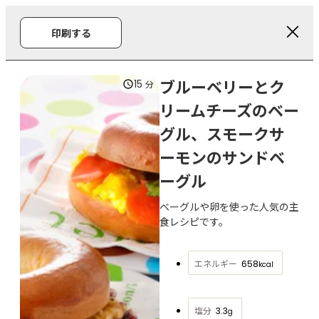
印刷する
ブルーベリーとク
15
分
リームチーズのベー
グル、スモークサ
ーモンのサンドベ
ーグル
ベーグルや卵を使った人気の主
食レシピです。
エネルギー
658
kcal
塩分
3.3
g