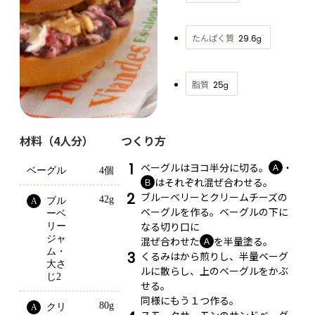
たんぱく質
29.6
g
脂質
25
g
材料（4人分）
つくり方
1
ベーグルはヨコ半分に切る。
・
Ａ
ベーグル
4個
はそれぞれ混ぜ合わせる。
Ｂ
2
ブルーベリーとクリームチーズの
42g
ブル
A
ベーグルを作る。ベーグルの下に
ーベ
なる切り口に
リー
ジャ
混ぜ合わせた
を半量塗る。
Ａ
ム・
3
くるみはから煎りし、半量ベーグ
大さ
ルに散らし、上のベーグルをかぶ
じ2
せる。
同様にもう１つ作る。
80g
クリ
A