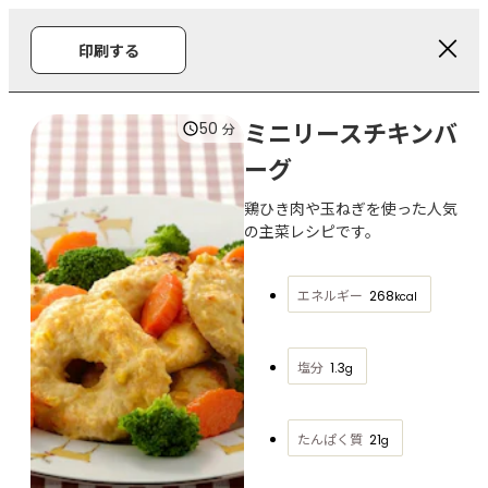
印刷する
ミニリースチキンバ
50
分
ーグ
鶏ひき肉や玉ねぎを使った人気
の主菜レシピです。
エネルギー
268
kcal
塩分
1.3
g
たんぱく質
21
g