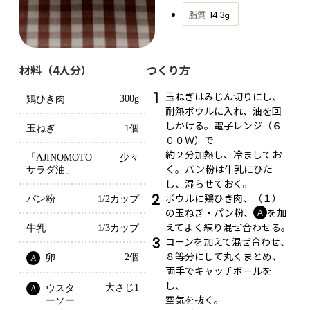
脂質
14.3
g
材料（4人分）
つくり方
1
玉ねぎはみじん切りにし、
300g
鶏ひき肉
耐熱ボウルに入れ、油を回
しかける。電子レンジ（６
玉ねぎ
1個
００Ｗ）で
約２分加熱し、冷ましてお
「AJINOMOTO 
少々
く。パン粉は牛乳にひた
サラダ油」
し、湿らせておく。
2
ボウルに鶏ひき肉、（１）
パン粉
1/2カップ
の玉ねぎ・パン粉、
を加
Ａ
えてよく練り混ぜ合わせる。
牛乳
1/3カップ
3
コーンを加えて混ぜ合わせ、
８等分にして丸くまとめ、
2個
卵
A
両手でキャッチボールを
し、
大さじ1
ウスタ
A
空気を抜く。
ーソー