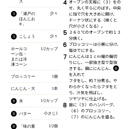
4
オーブンの天板に（３）をの
ス
せ、丸く平らにのばす。中央
に指で穴を大きめに開け、
少々
「瀬戸の
A
ほんじお
ドーナツ状にする（焼くと
®」
穴が小さくなる）。
5
２６０℃のオーブンで約１３
少々
こしょう
A
分焼く。
6
ブロッコリーは小房に分け、
ホールコ
1/2カップ
塩ゆでにする。
ーン缶・
7
にんじんは１ｃｍ幅の輪切
または冷
りにし、一部抜き型で型抜
凍コーン
きする。鍋ににんじん、
Ｂ
を入れて
ブロッコリー
1個
フタをし、約７分煮る。や
わらかくなったらフタをと
にんじん・大
1本
り、汁気を飛ばし、
ツヤツヤに仕上げる。
1/2カップ
水
B
8
器に（５）のハンバーグ、
（６）のブロッコリー、
小さじ1
バター
B
（７）のにんじんを盛る。
1/2個
「味の素
B