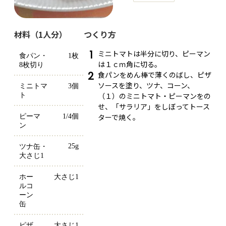
材料（1人分）
つくり方
1
ミニトマトは半分に切り、ピーマン
食パン・
1枚
は１ｃｍ角に切る。
8枚切り
2
食パンをめん棒で薄くのばし、ピザ
ソースを塗り、ツナ、コーン、
ミニトマ
3個
（１）のミニトマト・ピーマンをの
ト
せ、「サラリア」をしぼってトース
ターで焼く。
ピーマ
1/4個
ン
25g
ツナ缶・
大さじ1
ホー
大さじ1
ルコ
ーン
缶
ピザ
大さじ1