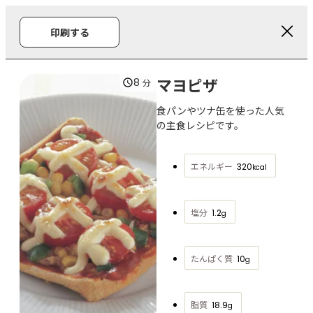
印刷する
マヨピザ
8
分
食パンやツナ缶を使った人気
の主食レシピです。
エネルギー
320
kcal
塩分
1.2
g
たんぱく質
10
g
脂質
18.9
g