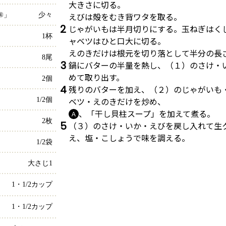
大きさに切る。
えびは殻をむき背ワタを取る。
®」
少々
2
じゃがいもは半月切りにする。玉ねぎはく
1杯
ャベツはひと口大に切る。
えのきだけは根元を切り落として半分の長
8尾
3
鍋にバターの半量を熱し、（１）のさけ・
めて取り出す。
2個
4
残りのバターを加え、（２）のじゃがいも
ベツ・えのきだけを炒め、
1/2個
、「干し貝柱スープ」を加えて煮る。
Ａ
2枚
5
（３）のさけ・いか・えびを戻し入れて生
え、塩・こしょうで味を調える。
1/2袋
大さじ1
1・1/2カップ
1・1/2カップ