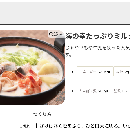
海の幸たっぷりミル
25
分
じゃがいもや牛乳を使った人気
す。
エネルギー
塩分
231
2
kcal
g
たんぱく質
脂質
23.7
8.7
g
g
つくり方
1
さけは軽く塩をふり、ひと口大に切る。い
1切れ