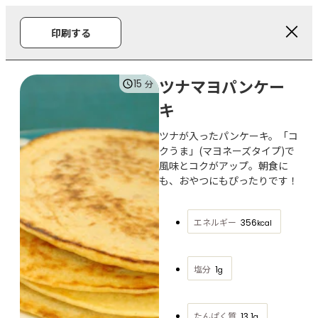
印刷する
ツナマヨパンケー
15
分
キ
ツナが入ったパンケーキ。「コ
クうま」(マヨネーズタイプ)で
風味とコクがアップ。朝食に
も、おやつにもぴったりです！
エネルギー
356
kcal
塩分
1
g
たんぱく質
13.1
g