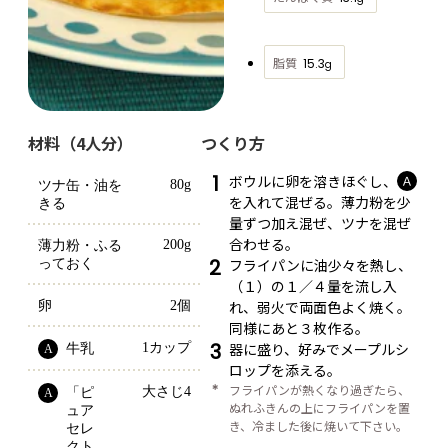
脂質
15.3
g
材料（4人分）
つくり方
1
ボウルに卵を溶きほぐし、
Ａ
80g
ツナ缶・油を
を入れて混ぜる。薄力粉を少
きる
量ずつ加え混ぜ、ツナを混ぜ
合わせる。
200g
薄力粉・ふる
2
フライパンに油少々を熱し、
っておく
（１）の１／４量を流し入
れ、弱火で両面色よく焼く。
卵
2個
同様にあと３枚作る。
3
器に盛り、好みでメープルシ
1カップ
牛乳
A
ロップを添える。
＊
フライパンが熱くなり過ぎたら、
大さじ4
「ピ
A
ぬれふきんの上にフライパンを置
ュア
き、冷ました後に焼いて下さい。
セレ
クト