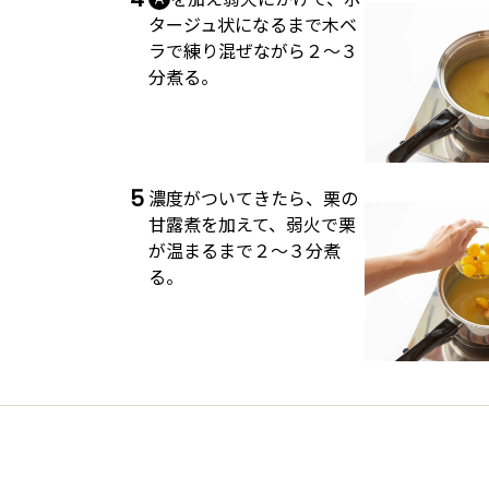
タージュ状になるまで木ベ
ラで練り混ぜながら２～３
分煮る。
5
濃度がついてきたら、栗の
甘露煮を加えて、弱火で栗
が温まるまで２～３分煮
る。