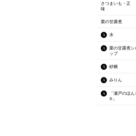
さつまいも・正
味
栗の甘露煮
水
A
栗の甘露煮シ
A
ップ
砂糖
A
みりん
A
「瀬戸のほん
A
®」