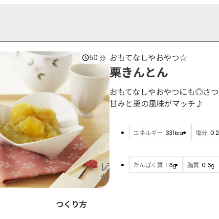
おもてなしやおやつ☆
50
分
栗きんとん
おもてなしやおやつにも◎さつ
甘みと栗の風味がマッチ♪
エネルギー
塩分
331
0.2
kcal
たんぱく質
脂質
1.6
0.6
g
g
つくり方