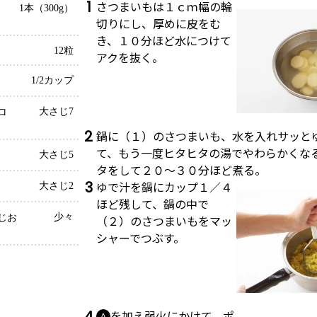
1
さつまいもは１ｃｍ幅の輪
1本（300g）
切りにし、厚めに皮をむ
き、１０分ほど水につけて
12粒
アクを抜く。
1/2カップ
大さじ7
ロ
2
鍋に（１）のさつまいも、水を入れサッと
て、もう一度ヒタヒタの湯でやわらかくな
大さじ5
タをして２０～３０分ほど煮る。
3
ゆで汁を鍋にカップ１／４
大さじ2
ほど残して、鍋の中で
少々
（２）のさつまいもをマッ
じお
シャーでつぶす。
4
を加え弱火にかけて、ポ
Ａ