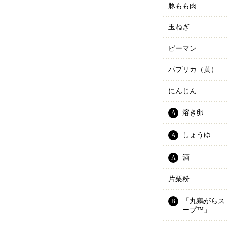
豚もも肉
玉ねぎ
ピーマン
パプリカ（黄）
にんじん
溶き卵
A
しょうゆ
A
酒
A
片栗粉
「丸鶏がらス
B
ープ™」