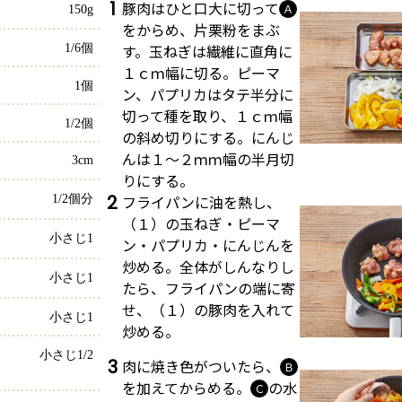
1
豚肉はひと口大に切って
Ａ
150g
をからめ、片栗粉をまぶ
す。玉ねぎは繊維に直角に
1/6個
１ｃｍ幅に切る。ピーマ
1個
ン、パプリカはタテ半分に
切って種を取り、１ｃｍ幅
1/2個
の斜め切りにする。にんじ
んは１～２ｍｍ幅の半月切
3cm
りにする。
2
フライパンに油を熱し、
1/2個分
（１）の玉ねぎ・ピーマ
小さじ1
ン・パプリカ・にんじんを
炒める。全体がしんなりし
小さじ1
たら、フライパンの端に寄
せ、（１）の豚肉を入れて
小さじ1
炒める。
小さじ1/2
3
肉に焼き色がついたら、
Ｂ
を加えてからめる。
の水
Ｃ