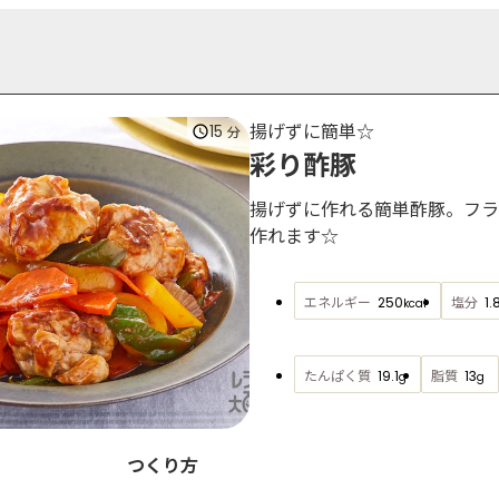
揚げずに簡単☆
15
分
彩り酢豚
揚げずに作れる簡単酢豚。フラ
作れます☆
エネルギー
塩分
250
1.
kcal
たんぱく質
脂質
19.1
13
g
g
つくり方