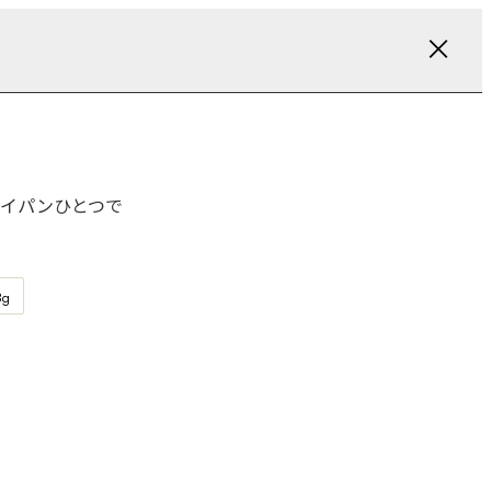
イパンひとつで
8
g