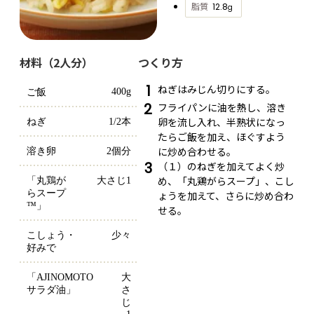
脂質
12.8
g
材料（2人分）
つくり方
1
ねぎはみじん切りにする。
400g
ご飯
2
フライパンに油を熱し、溶き
卵を流し入れ、半熟状になっ
ねぎ
1/2本
たらご飯を加え、ほぐすよう
に炒め合わせる。
溶き卵
2個分
3
（１）のねぎを加えてよく炒
め、「丸鶏がらスープ」、こし
「丸鶏が
大さじ1
らスープ
ょうを加えて、さらに炒め合わ
™」
せる。
こしょう・
少々
好みで
「AJINOMOTO 
大
サラダ油」
さ
じ