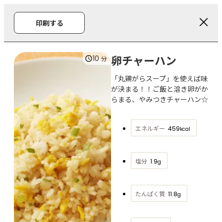
印刷する
卵チャーハン
10
分
「丸鶏がらスープ」を使えば味
が決まる！！ご飯と溶き卵がか
らまる、やみつきチャーハン☆
エネルギー
459
kcal
塩分
1.9
g
たんぱく質
11.8
g