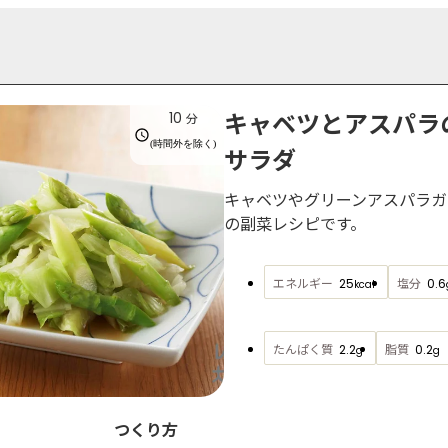
キャベツとアスパラ
10
分
(時間外を除く)
サラダ
キャベツやグリーンアスパラガ
の副菜レシピです。
エネルギー
塩分
25
0.6
kcal
たんぱく質
脂質
2.2
0.2
g
g
つくり方