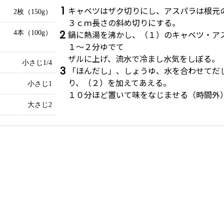
1
キャベツはザク切りにし、アスパラは根元
2枚（150g）
３ｃｍ長さの斜め切りにする。
2
鍋に熱湯を沸かし、（１）のキャベツ・ア
4本（100g）
１～２分ゆでて
ザルに上げ、流水で冷まし水気をしぼる。
小さじ1/4
3
「ほんだし」、しょうゆ、水を合わせてだ
り、（２）を加えてあえる。
小さじ1
１０分ほど置いて味をなじませる（時間外
大さじ2