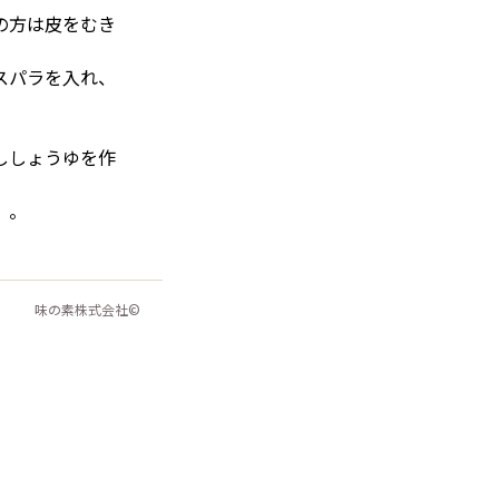
の方は皮をむき
スパラを入れ、
ししょうゆを作
）。
味の素株式会社©