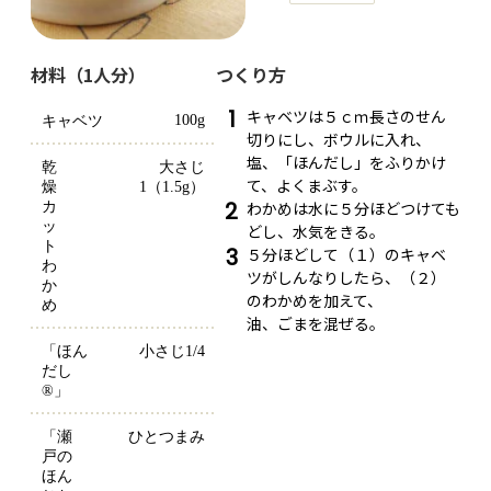
材料（1人分）
つくり方
1
キャベツは５ｃｍ長さのせん
100g
キャベツ
切りにし、ボウルに入れ、
塩、「ほんだし」をふりかけ
乾
大さじ
て、よくまぶす。
燥
1（1.5g）
2
わかめは水に５分ほどつけても
カ
ッ
どし、水気をきる。
ト
3
５分ほどして（１）のキャベ
わ
ツがしんなりしたら、（２）
か
のわかめを加えて、
め
油、ごまを混ぜる。
「ほん
小さじ1/4
だし
®」
「瀬
ひとつまみ
戸の
ほん