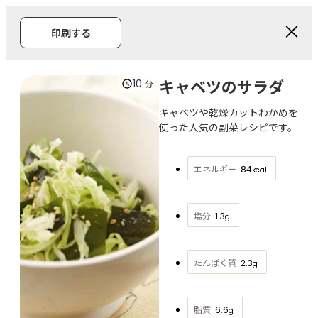
印刷する
キャベツのサラダ
10
分
キャベツや乾燥カットわかめを
使った人気の副菜レシピです。
エネルギー
84
kcal
塩分
1.3
g
たんぱく質
2.3
g
脂質
6.6
g