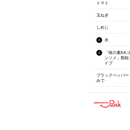
トマト
玉ねぎ
しめじ
水
A
「味の素KK
A
ンソメ」顆粒
イプ
ブラックペッパー
みで