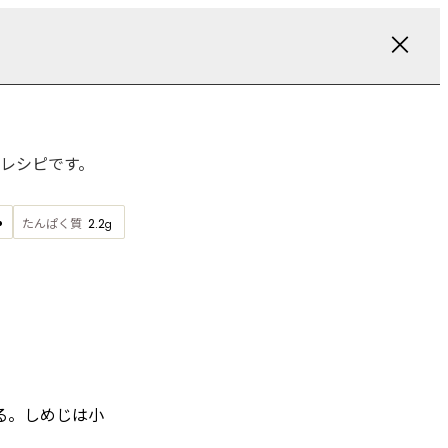
レシピです。
たんぱく質
2.2
g
る。しめじは小