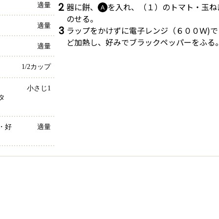
2
器に餅、
を入れ、（１）のトマト・玉ね
適量
Ａ
のせる。
適量
3
ラップをかけずに電子レンジ（６００Ｗ)
ど加熱し、好みでブラックペッパーをふる
適量
1/2カップ
小さじ1
コ
タ
・好
適量