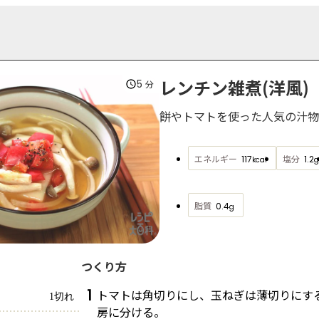
レンチン雑煮(洋風)
5
分
餅やトマトを使った人気の汁物
エネルギー
塩分
117
1.2
kcal
g
脂質
0.4
g
つくり方
1
トマトは角切りにし、玉ねぎは薄切りにす
1切れ
房に分ける。