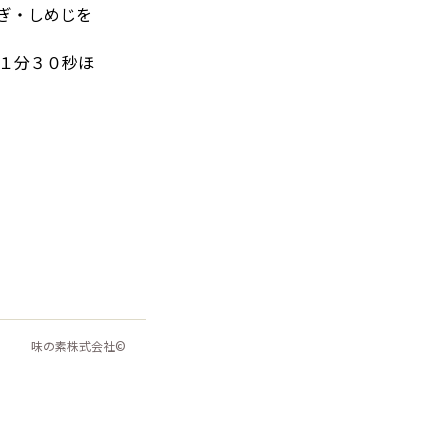
ぎ・しめじを
で１分３０秒ほ
。
味の素株式会社©