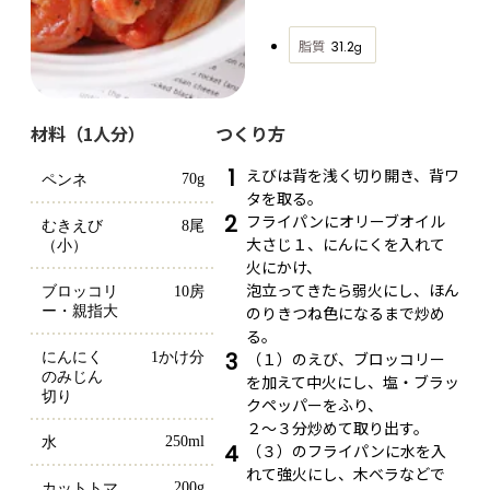
脂質
31.2
g
材料（1人分）
つくり方
1
えびは背を浅く切り開き、背ワ
70g
ペンネ
タを取る。
2
フライパンにオリーブオイル
むきえび
8尾
大さじ１、にんにくを入れて
（小）
火にかけ、
泡立ってきたら弱火にし、ほん
ブロッコリ
10房
のりきつね色になるまで炒め
ー・親指大
る。
3
（１）のえび、ブロッコリー
にんにく
1かけ分
のみじん
を加えて中火にし、塩・ブラッ
切り
クペッパーをふり、
２～３分炒めて取り出す。
250ml
水
4
（３）のフライパンに水を入
れて強火にし、木ベラなどで
200g
カットトマ