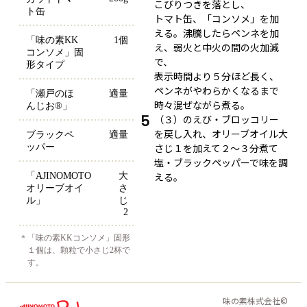
こびりつきを落とし、
ト缶
トマト缶、「コンソメ」を加
える。沸騰したらペンネを加
「味の素KK
1個
え、弱火と中火の間の火加減
コンソメ」固
で、
形タイプ
表示時間より５分ほど長く、
ペンネがやわらかくなるまで
「瀬戸のほ
適量
時々混ぜながら煮る。
んじお®」
5
（３）のえび・ブロッコリー
を戻し入れ、オリーブオイル大
ブラックペ
適量
さじ１を加えて２～３分煮て
ッパー
塩・ブラックペッパーで味を調
える。
「AJINOMOTO 
大
オリーブオイ
さ
ル」
じ
2
＊
「味の素KKコンソメ」固形
１個は、顆粒で小さじ2杯で
す。
味の素株式会社©