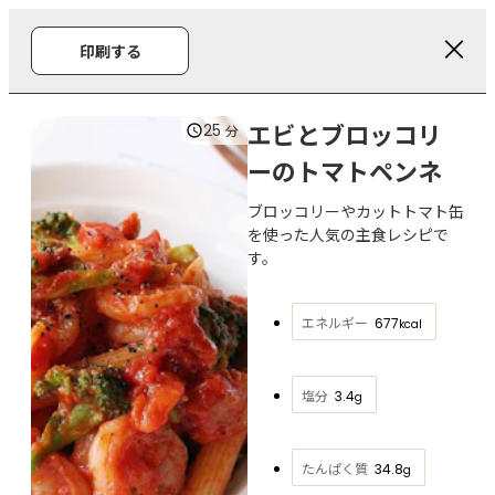
印刷する
エビとブロッコリ
25
分
ーのトマトペンネ
ブロッコリーやカットトマト缶
を使った人気の主食レシピで
す。
エネルギー
677
kcal
塩分
3.4
g
たんぱく質
34.8
g