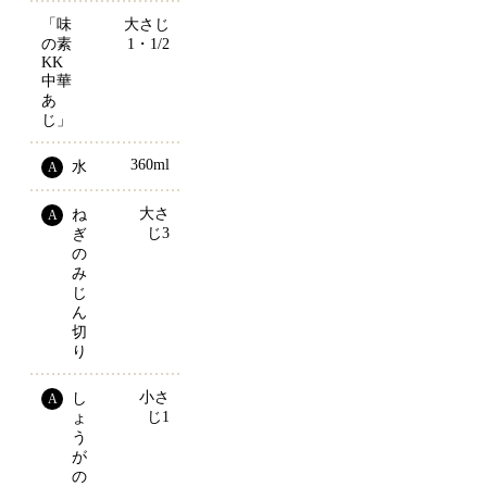
「味
大さじ
の素
1・1/2
KK
中華
あ
じ」
360ml
水
A
大さ
ね
A
じ3
ぎ
の
み
じ
ん
切
り
小さ
し
A
じ1
ょ
う
が
の