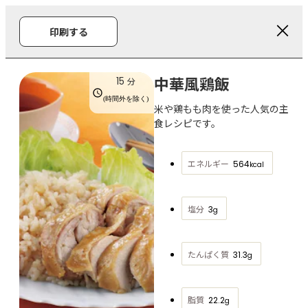
印刷する
中華風鶏飯
15
分
(時間外を除く)
米や鶏もも肉を使った人気の主
食レシピです。
エネルギー
564
kcal
塩分
3
g
たんぱく質
31.3
g
脂質
22.2
g