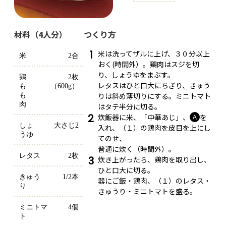
材料（4人分）
つくり方
1
米は洗ってザルに上げ、３０分以上
米
2合
おく(時間外）。鶏肉はスジを切
り、しょうゆをまぶす。
鶏
2枚
レタスはひと口大にちぎり、きゅう
も
（600g）
りは斜め薄切りにする。ミニトマト
も
肉
はタテ半分に切る。
2
炊飯器に米、「中華あじ」、
を
Ａ
しょ
大さじ2
入れ、（１）の鶏肉を皮目を上にし
うゆ
てのせ、
普通に炊く（時間外）。
レタス
2枚
3
炊き上がったら、鶏肉を取り出し、
ひと口大に切る。
きゅう
1/2本
器にご飯・鶏肉、（１）のレタス・
り
きゅうり・ミニトマトを盛る。
ミニトマ
4個
ト