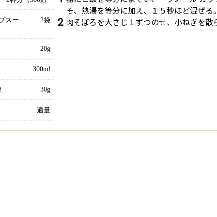
そ、熱湯を等分に加え、１５秒ほど混ぜる
2
肉そぼろを大さじ１ずつのせ、小ねぎを散
ップスー
2袋
20g
300ml
30g
2
適量