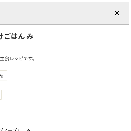
けごはん み
主食レシピです。
7
g
プスープ」、み