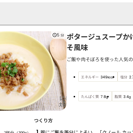
ポタージュスープか
5
分
そ風味
ご飯や肉そぼろを使った人気の
エネルギー
塩分
349
2.
kcal
たんぱく質
脂質
7.8
3.4
g
g
つくり方
1
器にご飯を等分によそい、「クノール カッ
2杯分（300g）