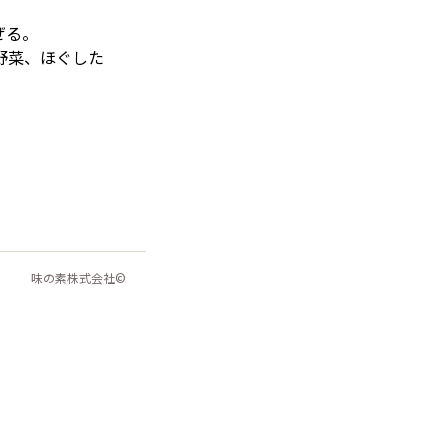
ぜる。
野菜、ほぐした
味の素株式会社©