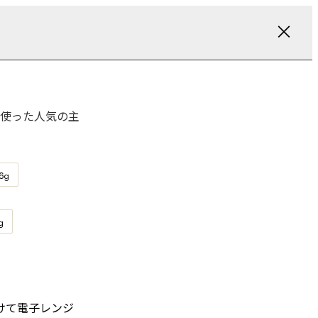
使った人気の主
6
g
g
けて電子レンジ