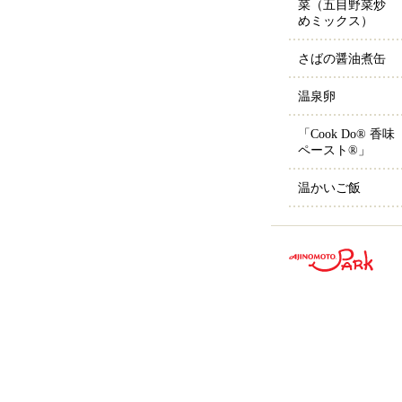
菜（五目野菜炒
めミックス）
さばの醤油煮缶
温泉卵
「Cook Do® 香味
ペースト®」
温かいご飯