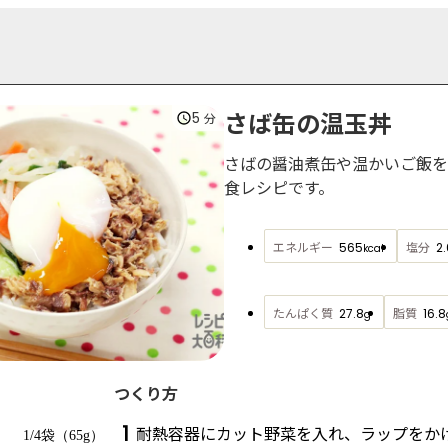
さば缶の温玉丼
5
分
さばの醤油煮缶や温かいご飯を
食レシピです。
エネルギー
塩分
565
2.
kcal
たんぱく質
脂質
27.8
16.8
g
つくり方
1
耐熱容器にカット野菜を入れ、ラップをか
1/4袋（65g）