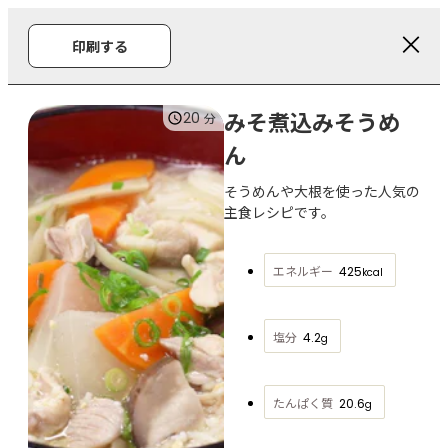
印刷する
みそ煮込みそうめ
20
分
ん
そうめんや大根を使った人気の
主食レシピです。
エネルギー
425
kcal
塩分
4.2
g
たんぱく質
20.6
g