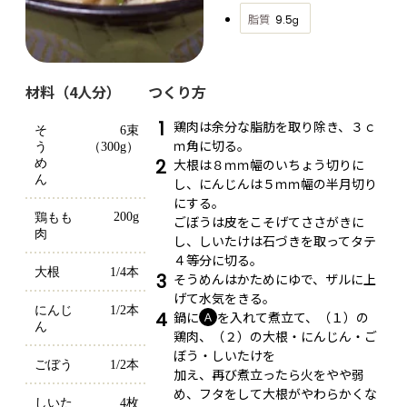
脂質
9.5
g
材料（4人分）
つくり方
1
鶏肉は余分な脂肪を取り除き、３ｃ
そ
6束
ｍ角に切る。
う
（300g）
2
大根は８ｍｍ幅のいちょう切りに
め
ん
し、にんじんは５ｍｍ幅の半月切り
にする。
200g
鶏もも
ごぼうは皮をこそげてささがきに
肉
し、しいたけは石づきを取ってタテ
４等分に切る。
大根
1/4本
3
そうめんはかためにゆで、ザルに上
げて水気をきる。
にんじ
1/2本
4
鍋に
を入れて煮立て、（１）の
Ａ
ん
鶏肉、（２）の大根・にんじん・ご
ぼう・しいたけを
ごぼう
1/2本
加え、再び煮立ったら火をやや弱
め、フタをして大根がやわらかくな
しいた
4枚