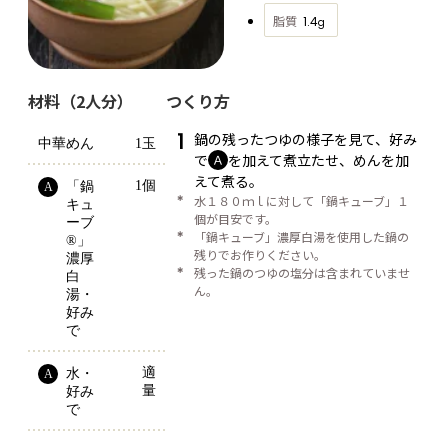
脂質
1.4
g
材料（2人分）
つくり方
1
鍋の残ったつゆの様子を見て、好み
中華めん
1玉
で
を加えて煮立たせ、めんを加
Ａ
えて煮る。
1個
「鍋
A
＊
水１８０ｍｌに対して「鍋キューブ」１
キュ
個が目安です。
ーブ
＊
「鍋キューブ」濃厚白湯を使用した鍋の
®」
残りでお作りください。
濃厚
＊
残った鍋のつゆの塩分は含まれていませ
白
ん。
湯・
好み
で
適
水・
A
量
好み
で