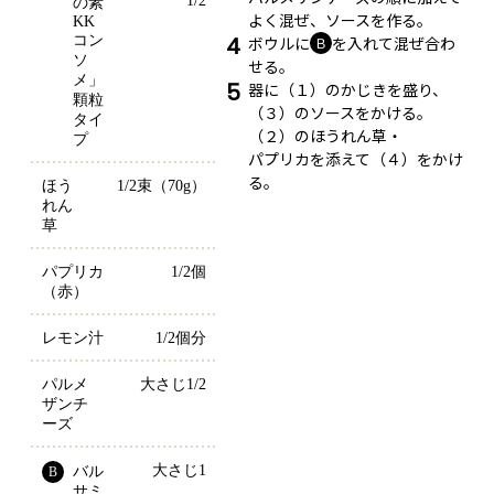
1/2
の素
よく混ぜ、ソースを作る。
KK
4
コン
ボウルに
を入れて混ぜ合わ
Ｂ
ソ
せる。
メ」
5
器に（１）のかじきを盛り、
顆粒
（３）のソースをかける。
タイ
（２）のほうれん草・
プ
パプリカを添えて（４）をかけ
る。
ほう
1/2束（70g）
れん
草
パプリカ
1/2個
（赤）
レモン汁
1/2個分
パルメ
大さじ1/2
ザンチ
ーズ
大さじ1
バル
B
サミ