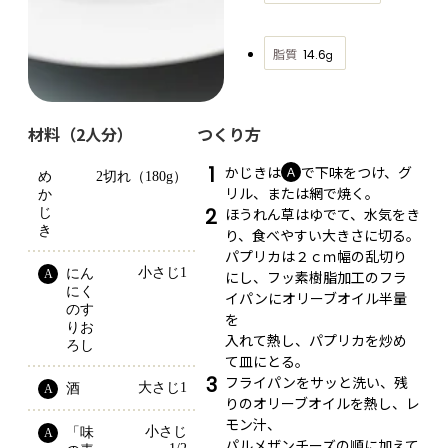
脂質
14.6
g
材料（2人分）
つくり方
1
かじきは
で下味をつけ、グ
Ａ
め
2切れ（180g）
リル、または網で焼く。
か
2
ほうれん草はゆでて、水気をき
じ
き
り、食べやすい大きさに切る。
パプリカは２ｃｍ幅の乱切り
小さじ1
にん
A
にし、フッ素樹脂加工のフラ
にく
イパンにオリーブオイル半量
のす
を
りお
入れて熱し、パプリカを炒め
ろし
て皿にとる。
3
フライパンをサッと洗い、残
大さじ1
酒
A
りのオリーブオイルを熱し、レ
モン汁、
小さじ
「味
A
パルメザンチーズの順に加えて