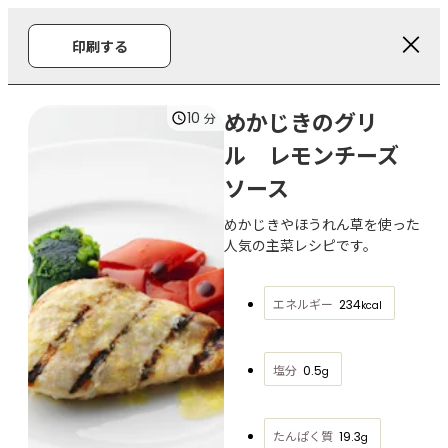
印刷する
めかじきのグリ
10
分
ル レモンチーズ
ソース
めかじきやほうれん草を使った
人気の主菜レシピです。
エネルギー
234
kcal
塩分
0.5
g
たんぱく質
19.3
g