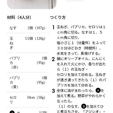
材料（4人分）
つくり方
1
玉ねぎ、パプリカ、セロリは１
なす
2個（107g）
ｃｍ角に切る。なすは１．５
ｃｍ角に切り、
玉
1/2個（120g）
塩小さじ１（分量外）をふって
ね
３０分ほどおき（時間外）、
ぎ
水気をきって、素揚げする。
2
鍋にオリーブオイル、にんにく
パプリ
1個
カ
（95g）
を入れて火にかけ、香りが出た
（赤）
ら（１）の玉ねぎ・
セロリを加えて炒める。玉ねぎ
パプリ
1個
が透き通ってきたら（１）のパ
カ
（95g）
プリカを加えて炒める。
（黄）
3
全体に油がまわったら、
を
Ａ
加えて煮る。野菜がやわらかく
セロ
10cm（50g）
なったら、
リ
（１）のなす、
を加えてひ
Ｂ
と煮立ちさせ、「アジシオ」・
1/2缶
カ