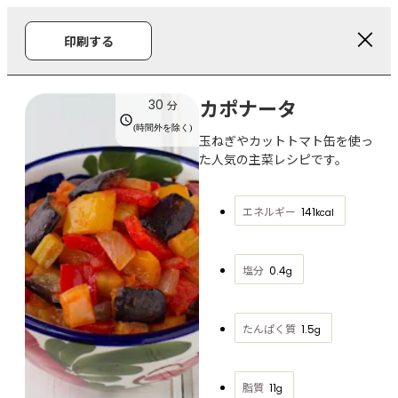
印刷する
カポナータ
30
分
(時間外を除く)
玉ねぎやカットトマト缶を使っ
た人気の主菜レシピです。
エネルギー
141
kcal
塩分
0.4
g
たんぱく質
1.5
g
脂質
11
g