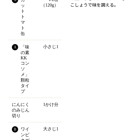
A
こしょうで味を調える。
（120g）
ッ
ト
ト
マ
ト
缶
小さじ1
「味
A
の素
KK
コン
ソ
メ」
顆粒
タイ
プ
にんにく
1かけ分
のみじん
切り
大さじ1
ワイ
B
ンビ