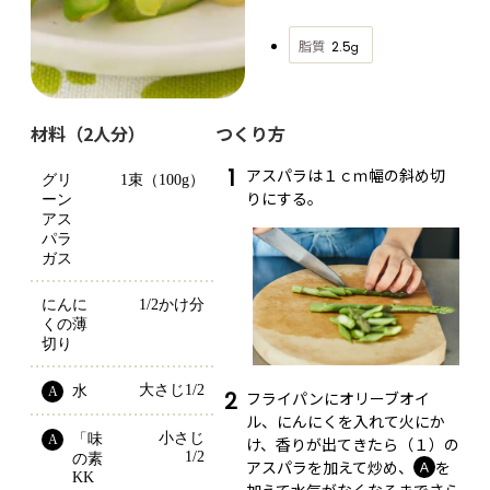
脂質
2.5
g
材料（2人分）
つくり方
1
アスパラは１ｃｍ幅の斜め切
グリ
1束（100g）
りにする。
ーン
アス
パラ
ガス
にんに
1/2かけ分
くの薄
切り
大さじ1/2
水
A
2
フライパンにオリーブオイ
ル、にんにくを入れて火にか
小さじ
「味
A
け、香りが出てきたら（１）の
1/2
の素
アスパラを加えて炒め、
を
Ａ
KK
加えて水気がなくなるまでさら