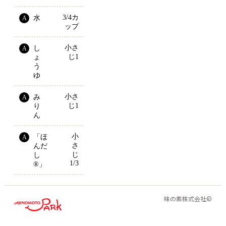
3/4カ
水
A
ップ
小さ
し
A
じ1
ょ
う
ゆ
小さ
み
A
じ1
り
ん
小
「ほ
A
さ
んだ
じ
し
1/3
®」
味の素株式会社©