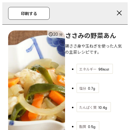
印刷する
ささみの野菜あん
20
分
鶏ささ身や玉ねぎを使った人気
の主菜レシピです。
エネルギー
96
kcal
塩分
0.7
g
たんぱく質
10.4
g
脂質
0.5
g