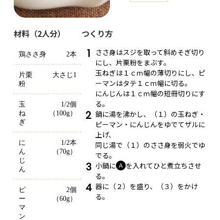
材料（2人分）
つくり方
1
ささ身はスジを取って斜めそぎ切り
鶏ささ身
2本
にし、片栗粉をまぶす。
玉ねぎは１ｃｍ幅の薄切りにし、ピ
片栗
大さじ1
ーマンはタテ１ｃｍ幅に切る。
粉
にんじんは１ｃｍ幅の短冊切りにす
る。
玉
1/2個
2
鍋に湯を沸かし、（１）の玉ねぎ・
ね
（100g）
ぎ
ピーマン・にんじんをゆでてザルに
上げ、
に
1/2本
同じ湯で（１）のささ身を弱火でゆ
ん
（70g）
でる。
じ
3
小鍋に
を入れてひと煮立ちさせ
Ａ
ん
る。
4
器に（２）を盛り、（３）をかけ
ピ
2個
る。
ー
（60g）
マ
ン