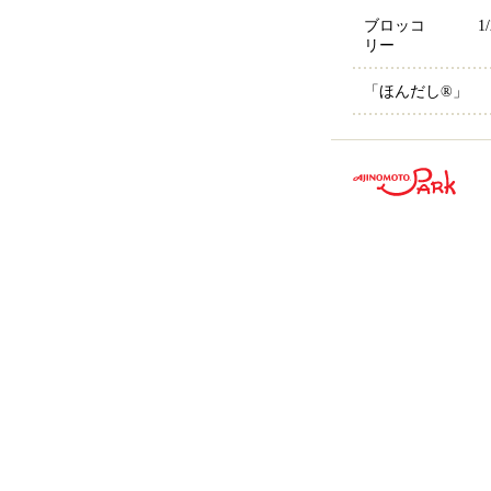
ブロッコ
1
リー
「ほんだし®」