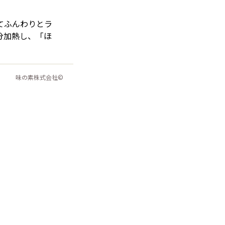
てふんわりとラ
分加熱し、「ほ
味の素株式会社©