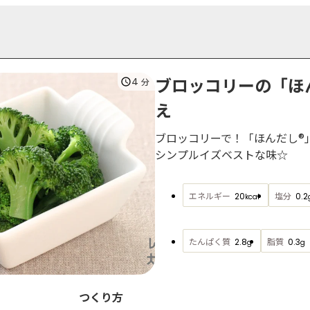
ブロッコリーの「ほ
4
分
え
ブロッコリーで！「ほんだし®
シンプルイズベストな味☆
エネルギー
塩分
20
0.2
kcal
たんぱく質
脂質
2.8
0.3
g
g
つくり方