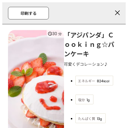
印刷する
「アジパンダ」Ｃ
30
分
ｏｏｋｉｎｇ☆パ
ンケーキ
可愛くデコレーション♪
エネルギー
824
kcal
塩分
1
g
たんぱく質
13
g