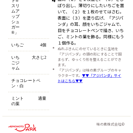
4
ト® 
ぼり出し、薄切りにしたいちごを置
スリ
いて、（２）を１枚のせてはさむ。
ムア
ップ
表面に（３）を塗り広げ、「アジパ
シュ
ンダ」の耳、顔をいちごジャムで、
ガー
目をチョコレートペンで描き、いち
®」
ご、ミントの葉を飾る。同様にもう
１個作る。
いちご
4個
＊
ぬれぶきんにのせているときに生地を
「アジパンダ」の頭の形にすることで固
いち
大さじ2
まらず、ゆっくり形を整えることができ
ごジ
ます。
ャム
＊
「アジパンダ」は味の素グループのキャ
ラクターです。
▼▼「アジパンダ」サイ
トはこちら▼▼
チョコレートペ
ン・白
ミント
適量
の葉
味の素株式会社©