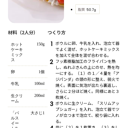
脂質
50.7
g
材料（2人分）
つくり方
1
ボウルに卵、牛乳を入れ、泡立て器
150g
ホット
でよく混ぜ、ホットケーキミックス
ケーキ
を加えて全体を混ぜ合わせる。
ミック
ス
2
フッ素樹脂加工のフライパンを熱
し、ぬれぶきんの上にのせ、熱を均
卵
1個
一にする。（１）の１／４量を「ア
ジパンダ」の頭の形に整え、弱火で
100ml
牛乳
焼く。表面に気泡が出たら裏返し、
さらに２分ほど焼く。同様にあと３
200ml
生クリ
枚焼く。
ーム
3
ボウルに生クリーム、「スリムアッ
プシュガー」を入れ、泡立て器でツ
「パ
大さじ1
ノが立つまで泡立て、絞り袋に入れ
ルス
る。
イー
皿に（２）を１枚置き、（３）をし