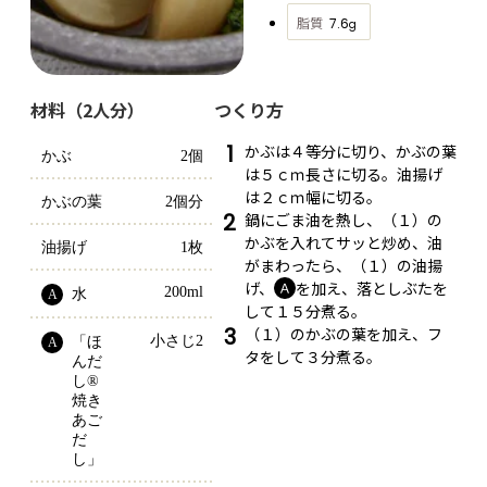
脂質
7.6
g
材料（2人分）
つくり方
1
かぶは４等分に切り、かぶの葉
かぶ
2個
は５ｃｍ長さに切る。油揚げ
は２ｃｍ幅に切る。
かぶの葉
2個分
2
鍋にごま油を熱し、（１）の
かぶを入れてサッと炒め、油
油揚げ
1枚
がまわったら、（１）の油揚
げ、
を加え、落としぶたを
Ａ
200ml
水
A
して１５分煮る。
3
（１）のかぶの葉を加え、フ
小さじ2
「ほ
A
タをして３分煮る。
んだ
し® 
焼き
あご
だ
し」