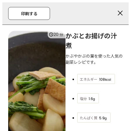
印刷する
かぶとお揚げの汁
20
分
煮
かぶやかぶの葉を使った人気の
副菜レシピです。
エネルギー
108
kcal
塩分
1.6
g
たんぱく質
5.9
g