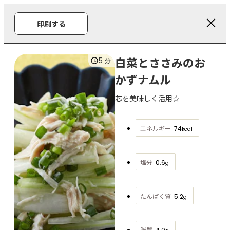
印刷する
白菜とささみのお
5
分
かずナムル
芯を美味しく活用☆
エネルギー
74
kcal
塩分
0.6
g
たんぱく質
5.2
g
脂質