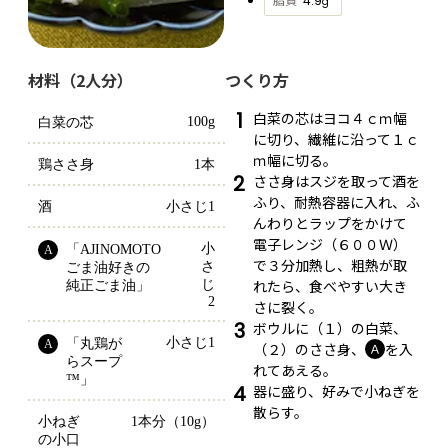
4.9
g
材料（2人分）
つくり方
1
白菜の芯はヨコ４ｃｍ幅
100g
白菜の芯
に切り、繊維に沿って１ｃ
ｍ幅に切る。
鶏ささ身
1本
2
ささ身はスジを取って酒を
ふり、耐熱容器に入れ、ふ
酒
小さじ1
んわりとラップをかけて
電子レンジ（６００Ｗ）
小
「AJINOMOTO 
A
で３分加熱し、粗熱が取
さ
ごま油好きの
れたら、食べやすい大き
じ
純正ごま油」
2
さに裂く。
3
ボウルに（１）の白菜、
小さじ1
「丸鶏が
A
（２）のささ身、
を入
Ａ
らスープ
れてあえる。
™」
4
器に盛り、好みで小ねぎを
散らす。
小ねぎ
1本分（10g）
の小口