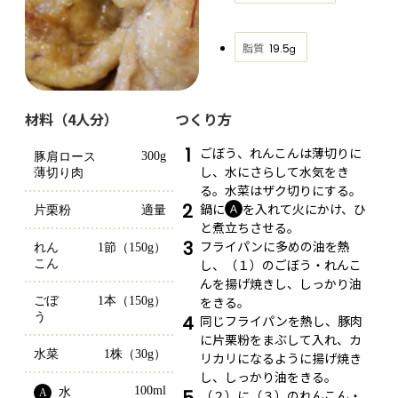
脂質
19.5
g
材料（4人分）
つくり方
1
ごぼう、れんこんは薄切りに
300g
豚肩ロース
し、水にさらして水気をき
薄切り肉
る。水菜はザク切りにする。
2
鍋に
を入れて火にかけ、ひ
Ａ
片栗粉
適量
と煮立ちさせる。
3
フライパンに多めの油を熱
れん
1節（150g）
し、（１）のごぼう・れんこ
こん
んを揚げ焼きし、しっかり油
をきる。
ごぼ
1本（150g）
う
4
同じフライパンを熱し、豚肉
に片栗粉をまぶして入れ、カ
水菜
1株（30g）
リカリになるように揚げ焼き
し、しっかり油をきる。
100ml
水
A
（２）に（３）のれんこん・