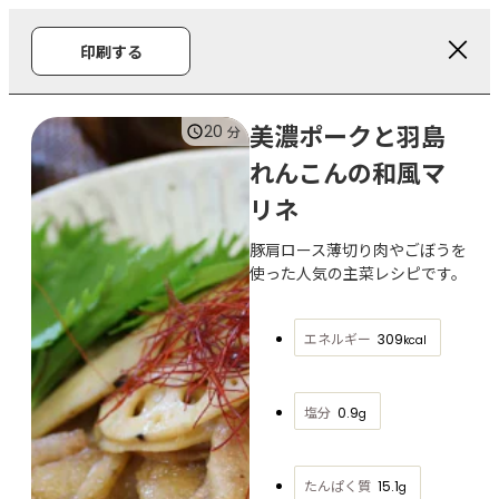
印刷する
美濃ポークと羽島
20
分
れんこんの和風マ
リネ
豚肩ロース薄切り肉やごぼうを
使った人気の主菜レシピです。
エネルギー
309
kcal
塩分
0.9
g
たんぱく質
15.1
g