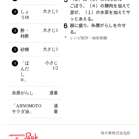
5
ごぼう、（４）の豚肉を加えて
大さじ1
混ぜ、（１）の水菜を加えてサ
しょ
A
うゆ
ッとあえる。
6
器に盛り、糸唐がらしをのせ
大さじ1
酢・
A
る。
柿酢
＊
レシピ制作：岐阜新聞
大さじ1
砂糖
A
小さじ
「ほ
A
1/2
んだ
し
®」
糸唐がらし
適量
「AJINOMOTO 
適
サラダ油」
量
味の素株式会社©