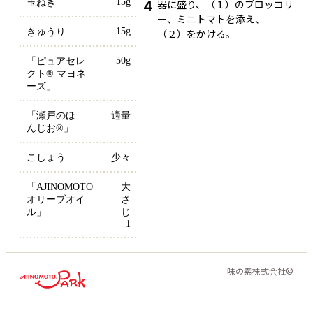
15g
4
玉ねぎ
器に盛り、（１）のブロッコリ
ー、ミニトマトを添え、
15g
きゅうり
（２）をかける。
50g
「ピュアセレ
クト® マヨネ
ーズ」
「瀬戸のほ
適量
んじお®」
こしょう
少々
「AJINOMOTO 
大
オリーブオイ
さ
ル」
じ
1
味の素株式会社©