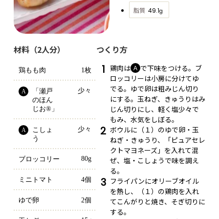
脂質
49.1
g
材料（2人分）
つくり方
1
鶏肉は
で下味をつける。ブ
Ａ
鶏もも肉
1枚
ロッコリーは小房に分けてゆ
でる。ゆで卵は粗みじん切り
少々
「瀬戸
A
にする。玉ねぎ、きゅうりはみ
のほん
じん切りにし、軽く塩少々で
じお®」
もみ、水気をしぼる。
2
ボウルに（１）のゆで卵・玉
少々
こしょ
A
う
ねぎ・きゅうり、「ピュアセレ
クトマヨネーズ」を入れて混
80g
ブロッコリー
ぜ、塩・こしょうで味を調え
る。
3
ミニトマト
4個
フライパンにオリーブオイル
を熱し、（１）の鶏肉を入れ
ゆで卵
2個
てこんがりと焼き、そぎ切りに
する。