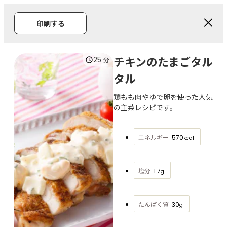
印刷する
チキンのたまごタル
25
分
タル
鶏もも肉やゆで卵を使った人気
の主菜レシピです。
エネルギー
570
kcal
塩分
1.7
g
たんぱく質
30
g