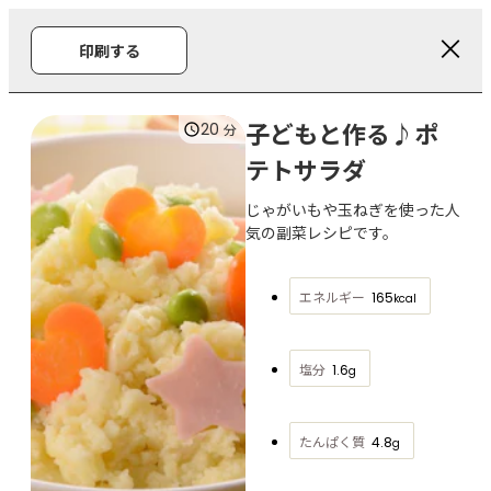
印刷する
子どもと作る♪ポ
20
分
テトサラダ
じゃがいもや玉ねぎを使った人
気の副菜レシピです。
エネルギー
165
kcal
塩分
1.6
g
たんぱく質
4.8
g