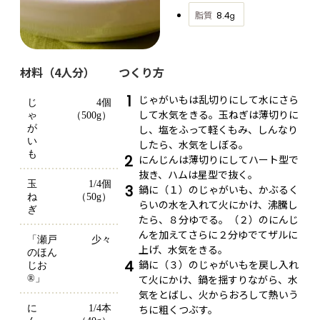
脂質
8.4
g
材料（4人分）
つくり方
1
じゃがいもは乱切りにして水にさら
じ
4個
して水気をきる。玉ねぎは薄切りに
ゃ
（500g）
し、塩をふって軽くもみ、しんなり
が
い
したら、水気をしぼる。
も
2
にんじんは薄切りにしてハート型で
抜き、ハムは星型で抜く。
玉
1/4個
3
鍋に（１）のじゃがいも、かぶるく
ね
（50g）
らいの水を入れて火にかけ、沸騰し
ぎ
たら、８分ゆでる。（２）のにんじ
んを加えてさらに２分ゆでてザルに
「瀬戸
少々
上げ、水気をきる。
のほん
4
鍋に（３）のじゃがいもを戻し入れ
じお
て火にかけ、鍋を揺すりながら、水
®」
気をとばし、火からおろして熱いう
ちに粗くつぶす。
に
1/4本