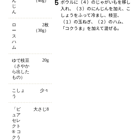
ん
（40g）
5
ボウルに（４）のじゃがいもを移し
じ
入れ、（３）のにんじんを加え、こ
ん
しょうをふって冷まし、枝豆、
（１）の玉ねぎ、（２）のハム、
ロ
2枚
「コクうま」を加えて混ぜる。
ー
（30g）
ス
ハ
ム
20g
ゆで枝豆
（さやか
ら出した
もの）
こしょ
少々
う
「ピ
大さじ8
ュア
セレ
クト
® コ
クう