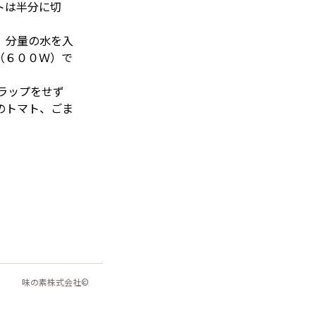
トは半分に切
、分量の水を入
（６００Ｗ）で
ラップをせず
のトマト、ごま
味の素株式会社©