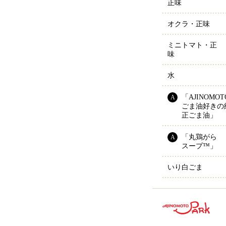
正味
オクラ・正味
ミニトマト・正
味
水
「AJINOMOTO
A
ごま油好きの
正ごま油」
「丸鶏がら
A
スープ™」
いり白ごま