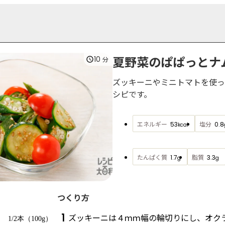
夏野菜のぱぱっとナ
10
分
ズッキーニやミニトマトを使っ
シピです。
エネルギー
塩分
53
0.8
kcal
たんぱく質
脂質
1.7
3.3
g
g
つくり方
1
ズッキーニは４ｍｍ幅の輪切りにし、オク
1/2本（100g）