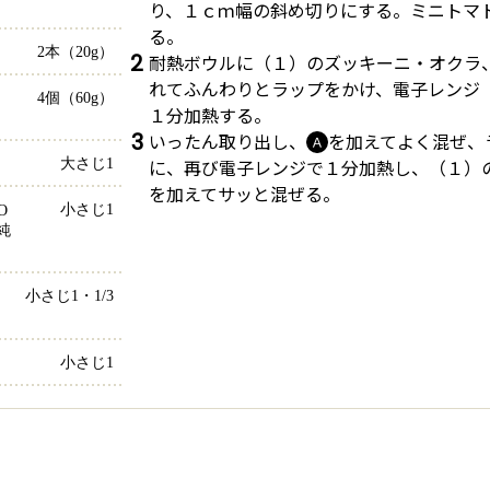
り、１ｃｍ幅の斜め切りにする。ミニトマ
る。
2本（20g）
2
耐熱ボウルに（１）のズッキーニ・オクラ
れてふんわりとラップをかけ、電子レンジ
4個（60g）
１分加熱する。
3
いったん取り出し、
を加えてよく混ぜ、
Ａ
に、再び電子レンジで１分加熱し、（１）
大さじ1
を加えてサッと混ぜる。
小さじ1
 
純
小さじ1・1/3
小さじ1