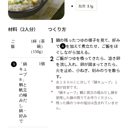
脂質
3.1
g
材料（2人分）
つくり方
1
鍋の残ったつゆの様子を見て、好み
ご
1杯（茶
で
を加えて煮立たせ、ご飯をほ
Ａ
飯
碗）
ぐしながら加える。
（150g）
2
ご飯がつゆを吸ってきたら、溶き卵
を流し入れ、卵が固まってきたら、
1個
「鍋
A
キュ
火を止め、小ねぎ、刻みのりを散ら
ーブ
す。
®」
＊
水１８０ｍｌに対して「鍋キューブ」１
鯛と
個が目安です。
帆立
＊
「鍋キューブ」鯛と帆立の極みだし鍋を
の極
使用した鍋の残りでお作りください。
みだ
＊
残った鍋のつゆの塩分は含まれていませ
し
ん。
鍋・
好み
で