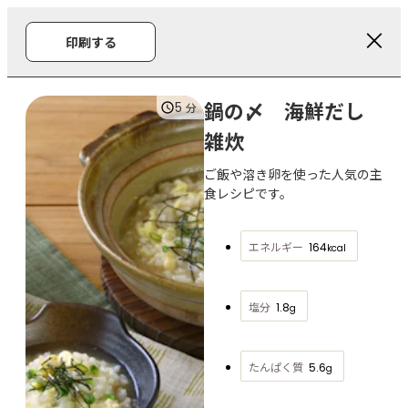
印刷する
鍋の〆 海鮮だし
5
分
雑炊
ご飯や溶き卵を使った人気の主
食レシピです。
エネルギー
164
kcal
塩分
1.8
g
たんぱく質
5.6
g