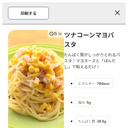
印刷する
ツナコーンマヨパ
15
分
スタ
たんぱく質がしっかりとれるパ
スタ！マヨネーズと「ほんだ
し」で和えるだけ！
エネルギー
784
kcal
塩分
5
g
たんぱく質
28.6
g