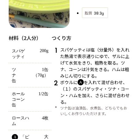
脂質
38.3
g
材料（2人分）
つくり方
1
スパゲッティは塩（分量外）を入れ
200g
スパゲ
た熱湯で表示通りにゆで、ザルに上
ッティ
げて水気をきり、粗熱を取る。ツ
ナ、コーンは汁気をきる。ハムは粗
ツ
1缶
みじん切りにする。
ナ
（70g）
缶
2
ボウルに
を入れて混ぜ合わせ、
Ａ
（１）のスパゲッティ・ツナ・コー
ホール
1/2缶
ン・ハムを加え、さらに混ぜ合わせ
コーン
る。
缶
＊
ツナ缶は油漬缶、水煮缶、どちらでもお
いしくお作りいただけます。
ロースハ
4枚
ム
大
「ピ
A