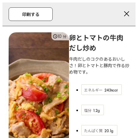
印刷する
卵とトマトの牛肉
10
分
だし炒め
牛肉だしのコクのあるおいし
さ！卵とトマトと豚肉で作る炒
め物です。
エネルギー
243
kcal
塩分
1.2
g
たんぱく質
20.1
g