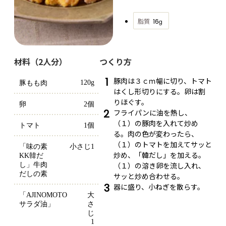
脂質
16
g
材料（2人分）
つくり方
1
豚肉は３ｃｍ幅に切り、トマト
120g
豚もも肉
はくし形切りにする。卵は割
りほぐす。
卵
2個
2
フライパンに油を熱し、
（１）の豚肉を入れて炒め
トマト
1個
る。肉の色が変わったら、
（１）のトマトを加えてサッと
「味の素
小さじ1
炒め、「韓だし」を加える。
KK韓だ
（１）の溶き卵を流し入れ、
し」牛肉
だしの素
サッと炒め合わせる。
3
器に盛り、小ねぎを散らす。
「AJINOMOTO 
大
サラダ油」
さ
じ
1