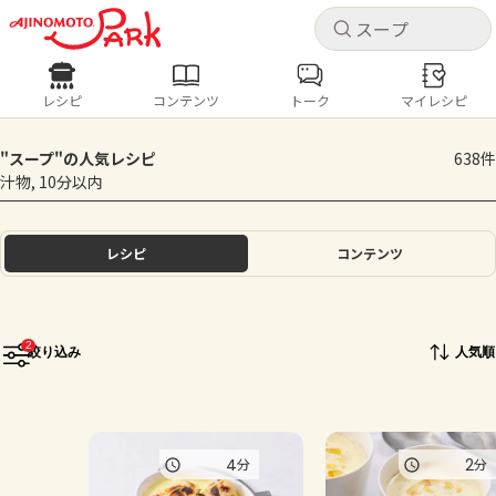
キャ
キャ
レシピ
コンテンツ
トーク
マイレシピ
レシピ
コンテンツ
ログインするとレシピを保存できます
"スープ"の人気レシピ
638件
ログイン
新規登録
汁物, 10分以内
人気の食材・レシピ
ホーム
レシピ
コンテンツ
きゅうり
なす
トマト
とうもろこし
ピーマン
みょうが
ゴーヤ
コンテンツ
2
絞り込み
人気順
レシピ
トーク
4
2
分
分