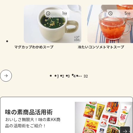
1
5
分
分
マグカップわかめスープ
冷たいコンソメトマトスープ
...
1
2
3
4
32
味の素商品活用術
おいしさ無限大！味の素KK商
品の活用術をご紹介！