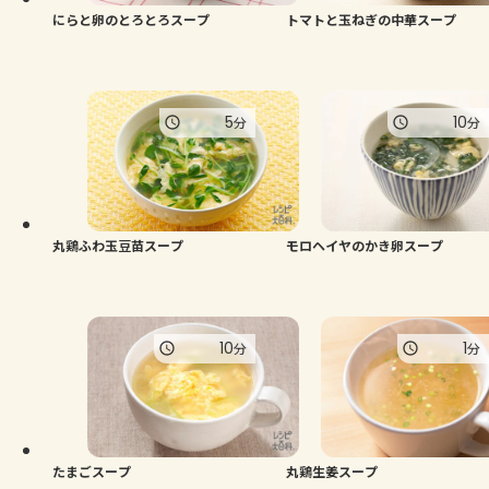
にらと卵のとろとろスープ
トマトと玉ねぎの中華スープ
5
10
分
分
丸鶏ふわ玉豆苗スープ
モロヘイヤのかき卵スープ
10
1
分
分
たまごスープ
丸鶏生姜スープ