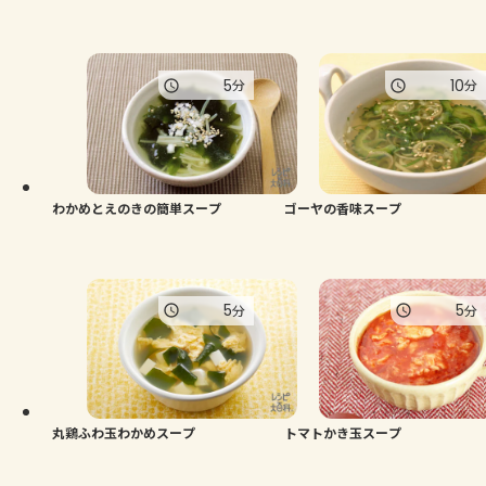
5
10
分
分
わかめとえのきの簡単スープ
ゴーヤの香味スープ
5
5
分
分
丸鶏ふわ玉わかめスープ
トマトかき玉スープ