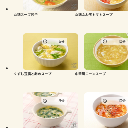
丸鶏スープ餃子
丸鶏ふわ玉トマトスープ
5
10
分
分
くずし豆腐と卵のスープ
中華風コーンスープ
8
10
分
分