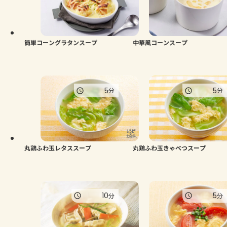
よくあるお問い合わせ
お買い物
簡単コーングラタンスープ
中華風コーンスープ
AJINOMOTO PARK とは
5
5
分
分
丸鶏ふわ玉レタススープ
丸鶏ふわ玉きゃべつスープ
10
5
分
分