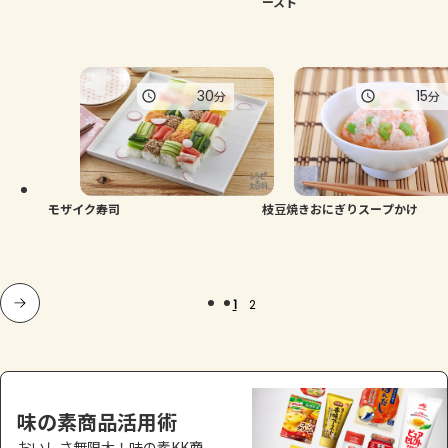
ースト
30
15
分
分
モザイク寿司
枝豆焼きおにぎりスープかけ
1
2
味の素商品活用術
おいしさ無限大！味の素KK商