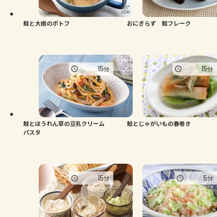
鮭と大根のポトフ
おにぎらず 鮭フレーク
15
15
分
分
鮭とほうれん草の豆乳クリーム
鮭とじゃがいもの春巻き
パスタ
15
5
分
分