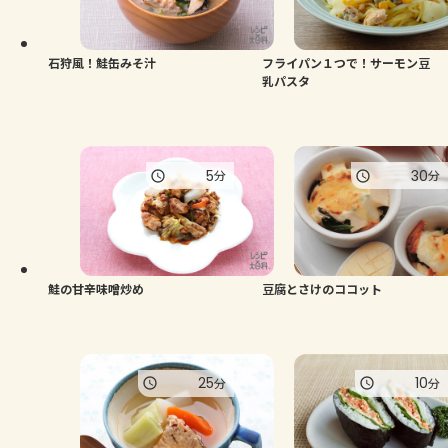
よくあるお問い合わせ
お買い物
石狩風！鮭缶みそ汁
フライパン１つで！サーモン豆
乳パスタ
AJINOMOTO PARK とは
5
30
分
分
鮭の甘辛味噌炒め
豆腐とさけのココット
25
10
分
分