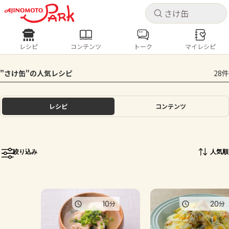
キャ
キャ
レシピ
コンテンツ
トーク
マイレシピ
レシピ
コンテンツ
ログインするとレシピを保存できます
"さけ缶"の人気レシピ
28件
ログイン
新規登録
人気の食材・レシピ
レシピ
コンテンツ
ホーム
きゅうり
なす
トマト
とうもろこし
ピーマン
みょうが
ゴーヤ
コンテンツ
絞り込み
人気順
レシピ
トーク
10
20
分
分