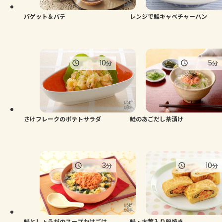
バゲット＆パテ
レンジで鮭キャベチャーハン
10
5
分
分
さけフレークのポテトサラダ
鮭のあごだし茶漬け
3
10
分
分
鮭としょうがのスープかけごは
鮭・大葉入り卵焼き