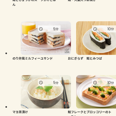
ん
5
10
分
分
のり弁風ミルフィーユサンド
おにぎらず 鮭とみつば
5
10
分
分
マヨ茶漬け
鮭フレークとブロッコリーのト