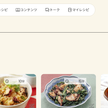
レシピ
コンテンツ
トーク
マイレシピ
レ
人気の食材・
きゅうり
ゴーヤ
10
15
分
分