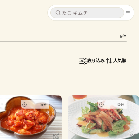
キャンセル
キャンセル
6件
シピ
コンテンツ
ログインするとレシピを保存できます
ログイン
新規登録
絞り込み
人気順
レシピ
ホーム
なす
トマト
とうもろこし
ピーマン
みょうが
コンテンツ
15
10
分
分
レシピ
トーク