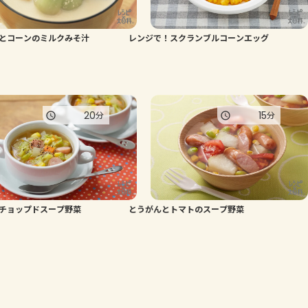
とコーンのミルクみそ汁
レンジで！スクランブルコーンエッグ
20
15
分
分
チョップドスープ野菜
とうがんとトマトのスープ野菜