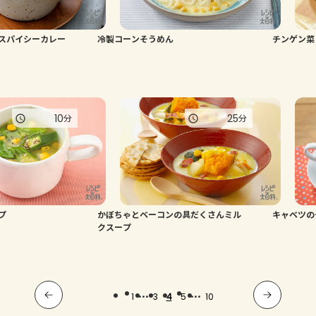
スパイシーカレー
冷製コーンそうめん
チンゲン菜
10
25
分
分
プ
かぼちゃとベーコンの具だくさんミル
キャベツの
クスープ
...
...
1
3
4
5
10