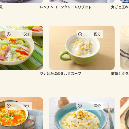
風
レンチンコーンクリームリゾット
丸ごと玉ね
15
15
分
分
ツナとかぶのミルクスープ
簡単！クラ
15
10
分
分