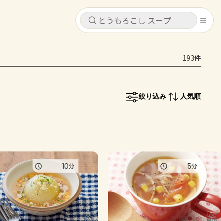
キャンセル
キャンセル
193件
シピ
コンテンツ
ログインするとレシピを保存できます
ログイン
新規登録
絞り込み
人気順
レシピ
ホーム
なす
トマト
とうもろこし
ピーマン
みょうが
コンテンツ
10
5
分
分
レシピ
トーク