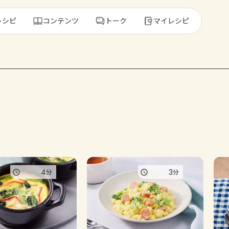
レシピ
コンテンツ
トーク
マイレシピ
レ
人気の食材・
きゅうり
ゴーヤ
4
3
分
分