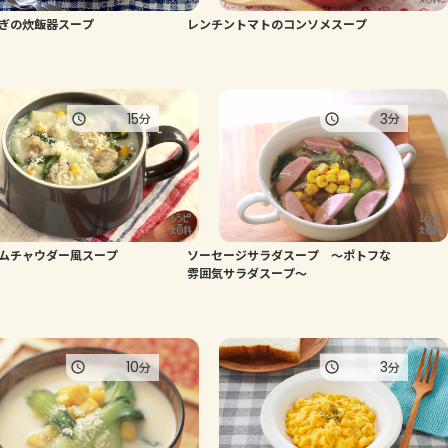
ぎの炊飯器スープ
レンチントマトのコンソメスープ
よくあるお問い合わせ
お買い物
15
3
分
分
AJINOMOTO PARK とは
ムチャウダー風スープ
ソーセージサラダスープ ～ポトフな
雰囲気サラダスープ～
10
3
分
分