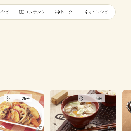
レシピ
コンテンツ
トーク
マイレシピ
レ
人気の食材・
きゅうり
ゴーヤ
25
15
分
分