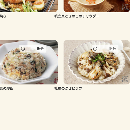
焼き
帆立貝ときのこのチャウダー
15
15
分
分
菜の炒飯
牡蠣の混ぜピラフ