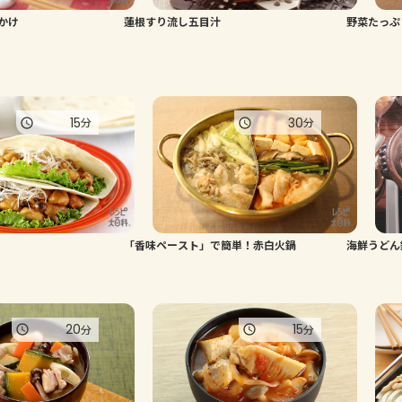
かけ
蓮根すり流し五目汁
野菜たっぷ
15
30
分
分
「香味ペースト」で簡単！赤白火鍋
海鮮うどん
20
15
分
分