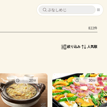
キャンセル
キャンセル
822件
シピ
コンテンツ
ログインするとレシピを保存できます
ログイン
新規登録
絞り込み
人気順
レシピ
ホーム
なす
トマト
とうもろこし
ピーマン
みょうが
コンテンツ
20
30
分
分
レシピ
トーク