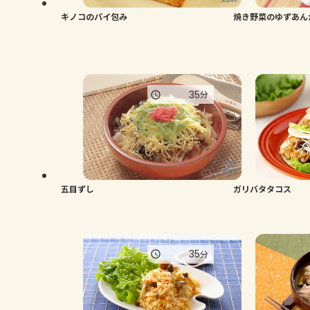
キノコのパイ包み
焼き野菜のゆずあん
35
分
五目ずし
ガリバタタコス
35
分