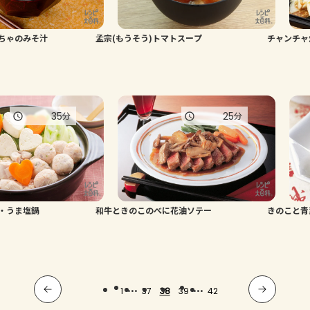
ちゃのみそ汁
孟宗(もうそう)トマトスープ
チャンチャ
35
25
分
分
・うま塩鍋
和牛ときのこのべに花油ソテー
きのこと青
...
...
1
37
38
39
42