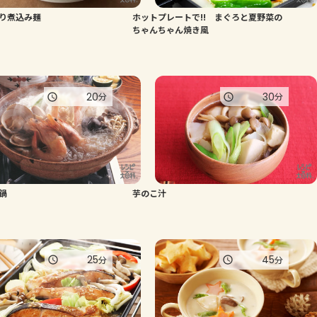
り煮込み麺
ホットプレートで!! まぐろと夏野菜の
よくあるお問い合わせ
ちゃんちゃん焼き風
お買い物
20
30
分
分
AJINOMOTO PARK とは
鍋
芋のこ汁
25
45
分
分