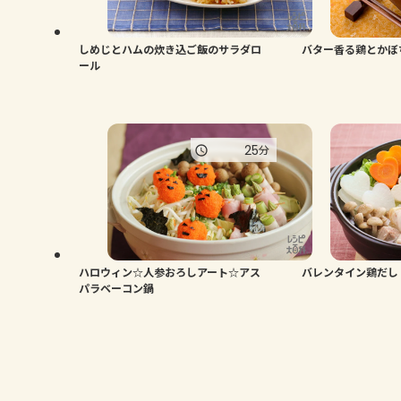
しめじとハムの炊き込ご飯のサラダロ
バター香る鶏とかぼ
ール
25
分
ハロウィン☆人参おろしアート☆アス
バレンタイン鶏だし
パラベーコン鍋