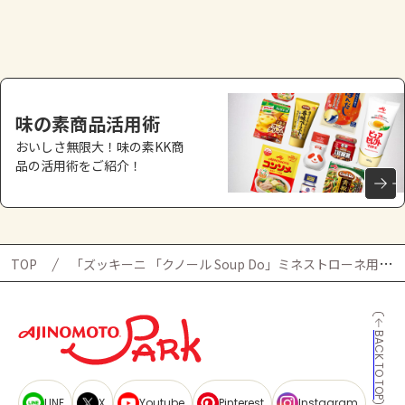
よくあるお問い合わせ
お買い物
AJINOMOTO PARK とは
味の素商品活用術
おいしさ無限大！味の素KK商
品の活用術をご紹介！
TOP
「ズッキーニ 「クノール Soup Do」ミネストローネ用」検索結果ページ
BACK TO TOP
LINE
X
Youtube
Pinterest
Instagram