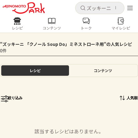
キャンセル
キャンセル
レシピ
コンテンツ
トーク
マイレシピ
レシピ
コンテンツ
ログインするとレシピを保存できます
"ズッキーニ 「クノール Soup Do」ミネストローネ用"の人気レシピ
ログイン
新規登録
0件
人気の食材・レシピ
ホーム
レシピ
コンテンツ
きゅうり
なす
トマト
とうもろこし
ピーマン
みょうが
ゴーヤ
コンテンツ
絞り込み
人気順
レシピ
トーク
該当するレシピはありません。