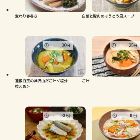
変わり春巻き
白菜と豚肉のほうとう風スープ
30
25
分
分
蓮根白玉の具沢山だご汁＜塩分
ご汁
控えめ＞
30
10
分
分