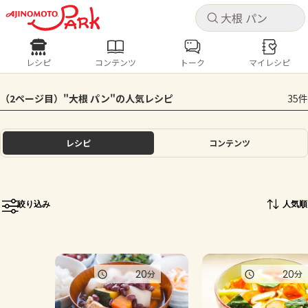
キャ
キャ
レシピ
コンテンツ
トーク
マイレシピ
レシピ
コンテンツ
ログインするとレシピを保存できます
（2ページ目）"大根 パン"の人気レシピ
35件
ログイン
新規登録
人気の食材・レシピ
レシピ
コンテンツ
ホーム
きゅうり
なす
トマト
とうもろこし
ピーマン
みょうが
ゴーヤ
コンテンツ
絞り込み
人気順
レシピ
トーク
20
20
分
分