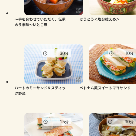
よくあるお問い合わせ
お買い物
～手を合わせていただく、伝承
ほうとう＜塩分控えめ＞
のうま味～いとこ煮
AJINOMOTO PARK とは
30
10
分
分
ハートのミニサンド＆スティッ
ベトナム風スイートマヨサンド
ク野菜
25
30
分
分