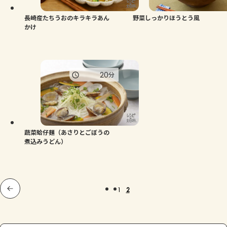
長崎産たちうおのキラキラあん
野菜しっかりほうとう風
かけ
20
分
蔬菜蛤仔麺（あさりとごぼうの
煮込みうどん）
1
2