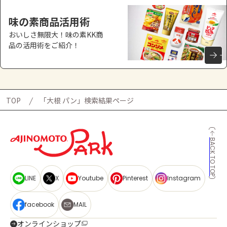
味の素商品活用術
おいしさ無限大！味の素KK商
品の活用術をご紹介！
TOP
「大根 パン」検索結果ページ
BACK TO TOP
LINE
X
Youtube
Pinterest
Instagram
facebook
MAIL
オンラインショップ