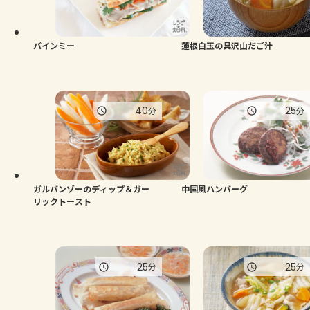
バインミー
蓮根白玉の具沢山だご汁
40
25
分
分
ガルバンゾーのディップ＆ガー
中国風ハンバーグ
リックトースト
25
25
分
分