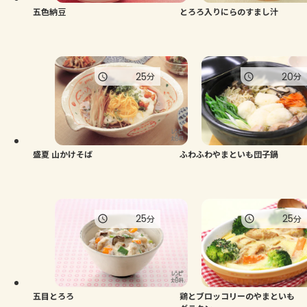
五色納豆
とろろ入りにらのすまし汁
25
20
分
分
盛夏 山かけそば
ふわふわやまといも団子鍋
25
25
分
分
五目とろろ
鶏とブロッコリーのやまといも