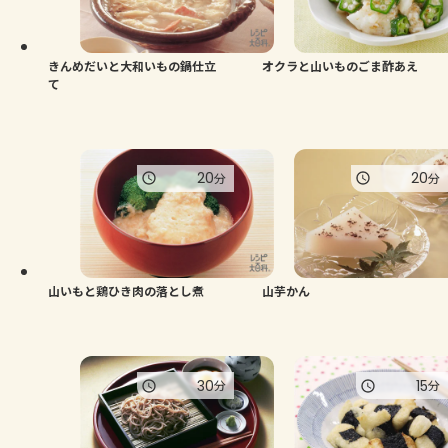
きんめだいと大和いもの鍋仕立
オクラと山いものごま酢あえ
て
20
20
分
分
山いもと鶏ひき肉の落とし煮
山芋かん
30
15
分
分