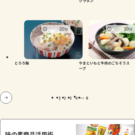
グラタン
20
20
分
分
とろろ飯
やまといもと牛肉のごちそうス
ープ
...
1
2
3
4
8
味の素商品活用術