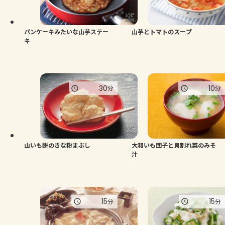
よくあるお問い合わせ
お買い物
パンケーキみたいな山芋ステー
山芋とトマトのスープ
キ
AJINOMOTO PARK とは
30
10
分
分
山いも餅のきな粉まぶし
大和いも団子と貝割れ菜のみそ
汁
15
15
分
分