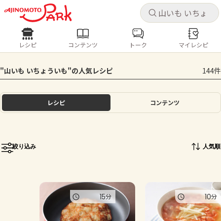
キャ
キャ
レシピ
コンテンツ
トーク
マイレシピ
レシピ
コンテンツ
ログインするとレシピを保存できます
"山いも いちょういも"の人気レシピ
144件
ログイン
新規登録
人気の食材・レシピ
レシピ
コンテンツ
ホーム
きゅうり
なす
トマト
とうもろこし
ピーマン
みょうが
ゴーヤ
コンテンツ
絞り込み
人気順
レシピ
トーク
15
10
分
分