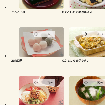
とろろそば
やまといもの磯辺焼き風
15
25
分
分
三色団子
めかぶとろろグラタン
15
10
分
分