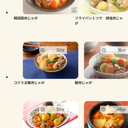
よくあるお問い合わせ
お買い物
韓国風肉じゃが
フライパン１つで 鶏塩肉じゃ
が
AJINOMOTO PARK とは
20
35
分
分
コクうま豚肉じゃが
豚肉じゃが
30
45
分
分