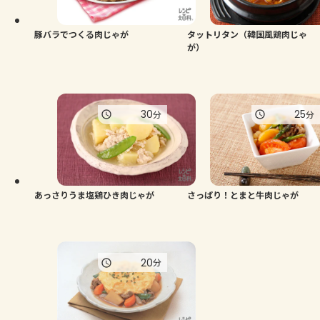
豚バラでつくる肉じゃが
タットリタン（韓国風鶏肉じゃ
が）
30
25
分
分
あっさりうま塩鶏ひき肉じゃが
さっぱり！とまと牛肉じゃが
20
分