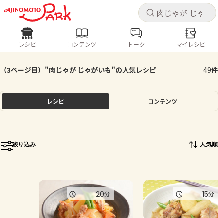
キャ
キャ
レシピ
コンテンツ
トーク
マイレシピ
レシピ
コンテンツ
ログインするとレシピを保存できます
（3ページ目）"肉じゃが じゃがいも"の人気レシピ
49件
ログイン
新規登録
人気の食材・レシピ
レシピ
コンテンツ
ホーム
きゅうり
なす
トマト
とうもろこし
ピーマン
みょうが
ゴーヤ
コンテンツ
絞り込み
人気順
レシピ
トーク
20
15
分
分