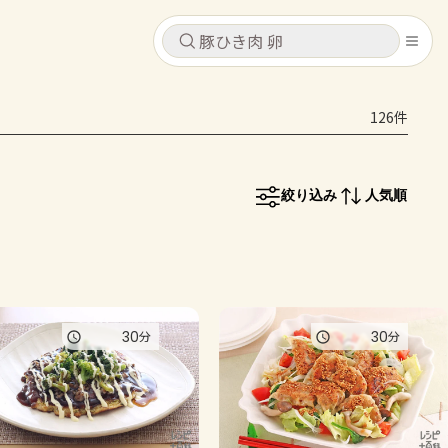
キャンセル
キャンセル
126件
シピ
コンテンツ
ログインするとレシピを保存できます
ログイン
新規登録
絞り込み
人気順
レシピ
ホーム
なす
トマト
とうもろこし
ピーマン
みょうが
コンテンツ
30
30
分
分
レシピ
トーク