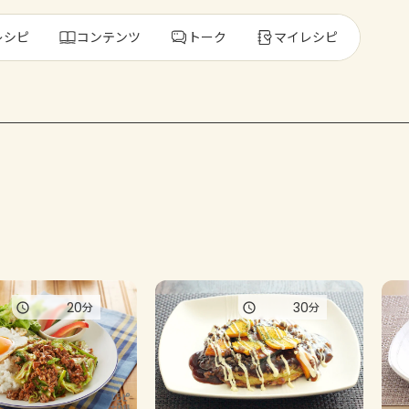
レシピ
コンテンツ
トーク
マイレシピ
レ
人気の食材・
きゅうり
ゴーヤ
20
30
分
分