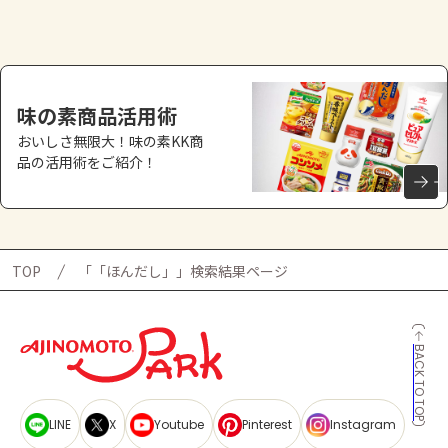
よくあるお問い合わせ
お買い物
味の素商品活用術
AJINOMOTO PARK とは
おいしさ無限大！味の素KK商
品の活用術をご紹介！
TOP
「「ほんだし」​」検索結果ページ
BACK TO TOP
LINE
X
Youtube
Pinterest
Instagram