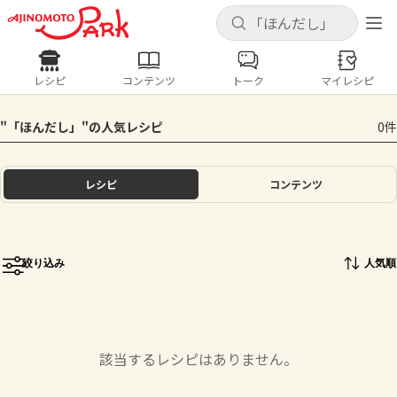
キャンセル
キャンセル
レシピ
コンテンツ
トーク
マイレシピ
レシピ
コンテンツ
ログインするとレシピを保存できます
"「ほんだし」​"の人気レシピ
0件
ログイン
新規登録
人気の食材・レシピ
レシピ
コンテンツ
ホーム
きゅうり
なす
トマト
とうもろこし
ピーマン
みょうが
ゴーヤ
コンテンツ
絞り込み
人気順
レシピ
トーク
該当するレシピはありません。