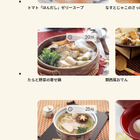
トマト「ほんだし」ゼリースープ
なすとじゃこのさっ
20
分
たらと野菜の寄せ鍋
関西風おでん
25
分