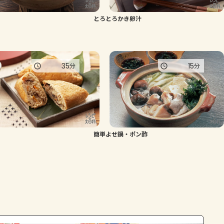
とろとろかき卵汁
35
15
分
分
簡単よせ鍋・ポン酢