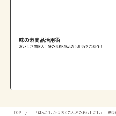
味の素商品活用術
おいしさ無限大！味の素KK商品の活用術をご紹介！
TOP
「「ほんだし かつおとこんぶのあわせだし」​​」検