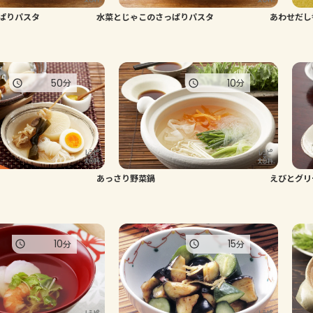
ぱりパスタ
水菜とじゃこのさっぱりパスタ
あわせだし
50
10
分
分
あっさり野菜鍋
えびとグリ
10
15
分
分