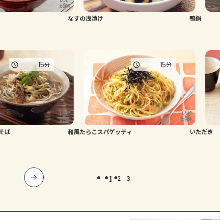
なすの浅漬け
鴨鍋
15
15
分
分
そば
和風たらこスパゲッティ
いただき
1
2
3