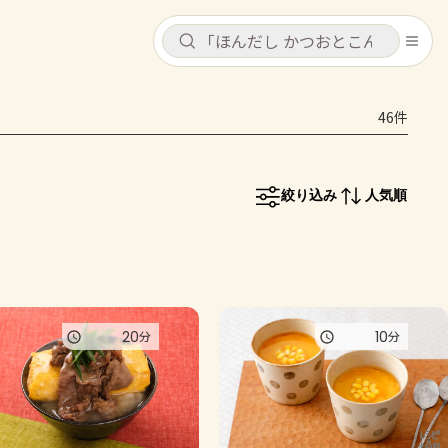
キャンセル
キャンセル
46件
シピ
コンテンツ
ログインするとレシピを保存できます
ログイン
新規登録
絞り込み
人気順
レシピ
ホーム
なす
トマト
とうもろこし
ピーマン
みょうが
コンテンツ
20
10
分
分
レシピ
トーク