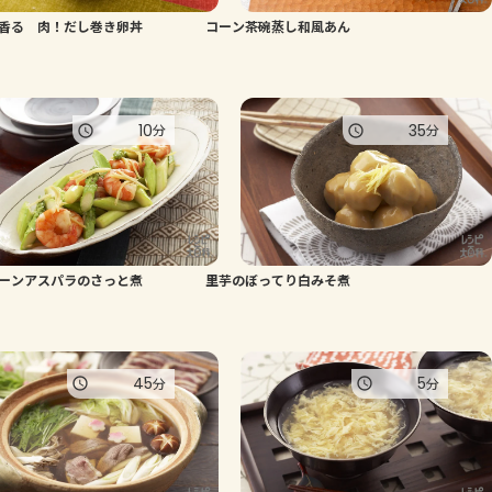
香る 肉！だし巻き卵丼
コーン茶碗蒸し和風あん
よくあるお問い合わせ
お買い物
10
35
分
分
AJINOMOTO PARK とは
ーンアスパラのさっと煮
里芋のぼってり白みそ煮
45
5
分
分