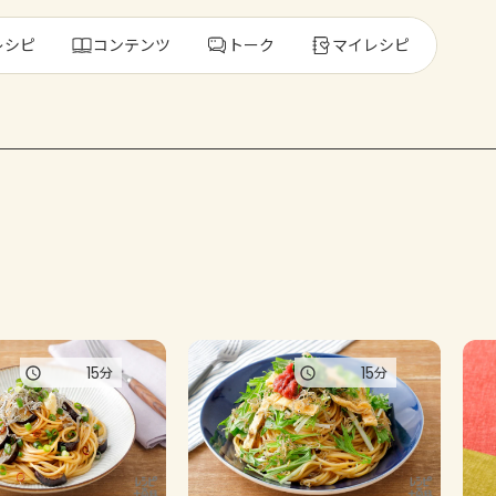
レシピ
コンテンツ
トーク
マイレシピ
レ
人気の食材・
きゅうり
ゴーヤ
15
15
分
分