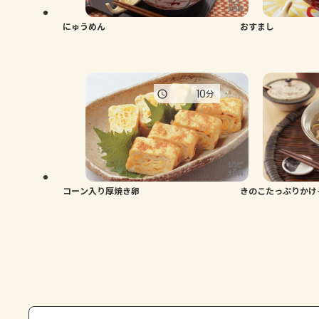
にゅうめん
おすまし
10
分
コーン入り厚焼き卵
きのこたっぷりかけ